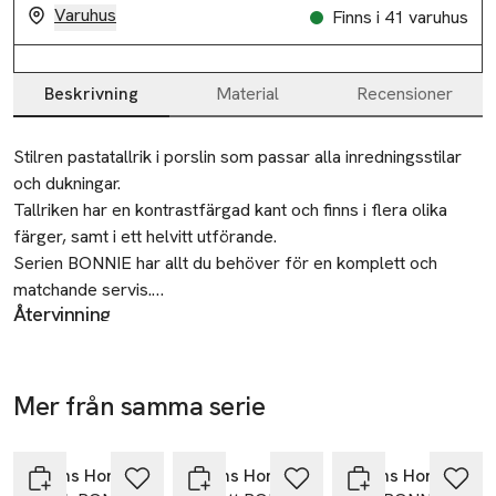
Varuhus
Finns i 41 varuhus
Beskrivning
Material
Recensioner
Beskrivning
Stilren pastatallrik i porslin som passar alla inredningsstilar 
och dukningar.

Tallriken har en kontrastfärgad kant och finns i flera olika 
färger, samt i ett helvitt utförande.

Serien BONNIE har allt du behöver för en komplett och 
matchande servis.

Återvinning
Lämnas till välgörenhet eller återvinningscentral.
• Pastatallrik i porslin

• Kontrastfärgad kant eller helvit

Tillverkare
• Tillhör serien BONNIE

Mer från samma serie
Åhléns AB
• Diameter: 23,5 cm
Hoppa över bildspelet
Dalagatan 100
113 43 Stockholm
Åhléns Home
Åhléns Home
Åhléns Home