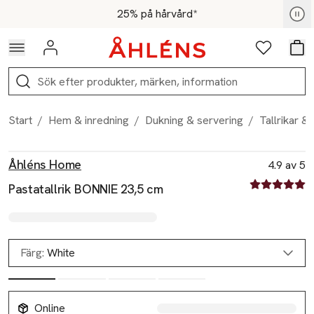
Hoppa till navigationsmenyn
Hoppa till innehåll
Hoppa till sidfot
För medlemmar - Shoppa nu
25% på hårvård*
Logga in
Favoriter
Var
Sök
Start
/
Hem & inredning
/
Dukning & servering
/
Tallrikar & 
Produktbilder
Hoppa över bildspelet
Produktinformation
Åhléns Home
4.9 av 5
4.9 av fem st
Pastatallrik BONNIE 23,5 cm
Färg:
White
Online