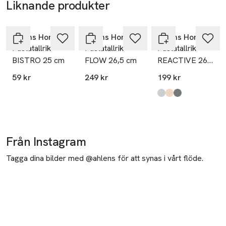
Liknande produkter
Hoppa över bildspelet
Åhléns Home
Åhléns Home
Åhléns Home
Pastatallrik
Pastatallrik
Pastatallrik
BISTRO 25 cm
FLOW 26,5 cm
REACTIVE 26
cm
59 kr
249 kr
199 kr
Produkten finns i fä
White
Beige
Mid Grey
,
,
,
Från Instagram
Tagga dina bilder med @ahlens för att synas i vårt flöde.