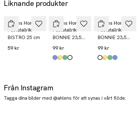
Liknande produkter
Hoppa över bildspelet
Åhléns Home
Åhléns Home
Åhléns Home
Pastatallrik
Pastatallrik
Pastatallrik
BISTRO 25 cm
BONNIE 23,5
BONNIE 23,5
cm
cm
59 kr
99 kr
99 kr
Produkten finns i färgerna:
Blue
Gold
Green
White
,
,
,
,
Produkten finns i fä
White
Gold
Green
Blue
,
,
,
,
Från Instagram
Tagga dina bilder med @ahlens för att synas i vårt flöde.