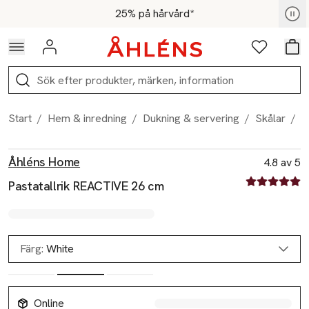
Hoppa till navigationsmenyn
Hoppa till innehåll
Hoppa till sidfot
För medlemmar - Shoppa nu
25% på hårvård*
Logga in
Favoriter
Var
Sök
Start
/
Hem & inredning
/
Dukning & servering
/
Skålar
/
P
Produktbilder
Hoppa över bildspelet
Produktinformation
Åhléns Home
4.8 av 5
4.8 av fem st
Pastatallrik REACTIVE 26 cm
Färg:
White
Online