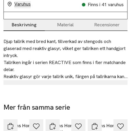
Varuhus
Finns i 41 varuhus
Beskrivning
Material
Recensioner
Beskrivning
Djup tallrik med bred kant, tillverkad av stengods och 
glaserad med reaktiv glasyr, vilket ger tallriken ett handgjort 
intryck.

Tallriken ingår i serien REACTIVE som finns i fler matchande 
delar.

Reaktiv glasyr gör varje tallrik unik, färgen på tallrikarna kan 
variera mellan exemplaren.

Tillverkare
Åhléns AB
• Pastatallrik i stengods

• Reaktiv glasyr

Dalagatan 100
Mer från samma serie
• Diameter: 26 cm

113 43 Stockholm
Hoppa över bildspelet
• Höjd: 10 cm

Sweden
• Tål maskindisk och mikrovågsugn
Åhléns Home
Åhléns Home
Åhléns Home
info.hk@ahlens.se