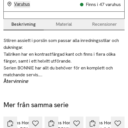
Varuhus
Finns i 47 varuhus
Beskrivning
Material
Recensioner
Beskrivning
Stilren assiett i porslin som passar alla inredningsstilar och 
dukningar.

Tallriken har en kontrastfärgad kant och finns i flera olika 
färger, samt i ett helvitt utförande.

Serien BONNIE har allt du behöver för en komplett och 
matchande servis.

Återvinning
Lämnas till välgörenhet eller återvinningscentral.
• Assiett i porslin

• Kontrastfärgad kant eller helvit

Tillverkare
• Tillhör serien BONNIE

Mer från samma serie
Åhléns AB
• Diameter: 20 cm
Hoppa över bildspelet
Dalagatan 100
113 43 Stockholm
Åhléns Home
Åhléns Home
Åhléns Home