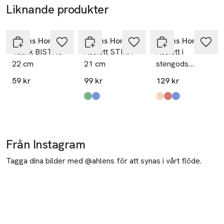
Liknande produkter
Hoppa över bildspelet
Åhléns Home
Åhléns Home
Åhléns Home
Tallrik BISTRO
Assiett STINA
Assiett i
22 cm
21 cm
stengods
BEANI 18 cm
59 kr
99 kr
129 kr
Produkten finns i färgerna:
Green
Blue
,
,
Produkten finns i fä
Cream
Burgundy
Lt Blue
,
,
,
Från Instagram
Tagga dina bilder med @ahlens för att synas i vårt flöde.