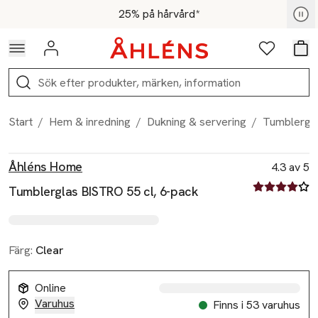
Hoppa till navigationsmenyn
Hoppa till innehåll
Hoppa till sidfot
För medlemmar - Shoppa nu
25% på hårvård*
Logga in
Favoriter
Var
Sök
Start
/
Hem & inredning
/
Dukning & servering
/
Tumblergla
Produktbilder
Hoppa över bildspelet
Produktinformation
Åhléns Home
4.3 av 5
4.3 av fem st
Tumblerglas BISTRO 55 cl, 6-pack
Färg:
Clear
Online
Varuhus
Finns i 53 varuhus