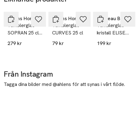
Hoppa över bildspelet
Åhléns Home
Åhléns Home
Chateau BONLION
Tumblerglas
Tumblerglas
Tumblerglas
SOPRAN 25 cl,
CURVES 25 cl
kristall ELISE
4-pack
36 cl, 2-pack
279 kr
79 kr
199 kr
Från Instagram
Tagga dina bilder med @ahlens för att synas i vårt flöde.