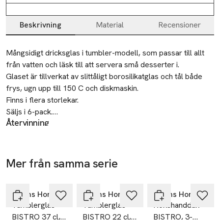
Beskrivning
Material
Recensioner
Beskrivning
Mångsidigt dricksglas i tumbler-modell, som passar till allt 
från vatten och läsk till att servera små desserter i.

Glaset är tillverkat av slittåligt borosilikatglas och tål både 
frys, ugn upp till 150 C och diskmaskin.

Finns i flera storlekar.

Säljs i 6-pack.

Återvinning
Lämnas till välgörenhet eller sorteras som glas.
• Mångsidigt dricksglas

• 6-pack

Tillverkare
• Ugnssäker upp till 150 C

Mer från samma serie
Åhléns AB
• Tål diskmaskin

Hoppa över bildspelet
Dalagatan 100
• Tål frys

113 43 Stockholm
• Finns i flera storlekar

Åhléns Home
Åhléns Home
Åhléns Home
Sweden
Tumblerglas
Tumblerglas
Kökshandduk
BISTRO 37 cl,
BISTRO 22 cl,
BISTRO, 3-
Mått:
