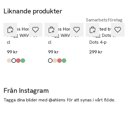
Liknande produkter
Samarbetsföretag
Hoppa över bildspelet
Åhléns Home
Åhléns Home
Created by Designtorget
Mugg WAVY 35
Mugg WAVY 35
Mugg Dots &
cl
cl
Dots 4-p
99 kr
99 kr
299 kr
Produkten finns i färgerna:
Beige
White
Red
Green
,
,
,
,
Produkten finns i färgerna:
White
Beige
Red
Green
,
,
,
,
Från Instagram
Tagga dina bilder med @ahlens för att synas i vårt flöde.