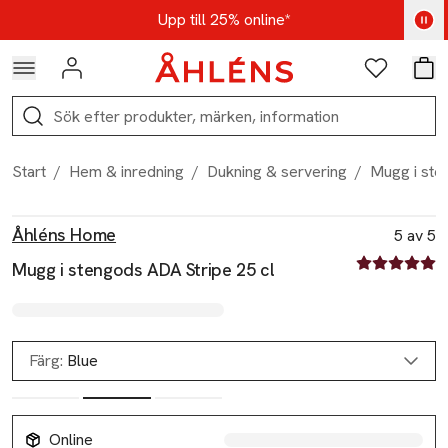
Hoppa till navigationsmenyn
Hoppa till innehåll
Hoppa till sidfot
Kod: AUG25 - Shoppa nu
Upp till 25% online*
Logga in
Favoriter
Var
Sök
Start
/
Hem & inredning
/
Dukning & servering
/
Mugg i ste
Produktbilder
Hoppa över bildspelet
Produktinformation
Åhléns Home
5 av 5
5 av fem stjä
Mugg i stengods ADA Stripe 25 cl
Färg:
Blue
Online