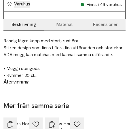
Varuhus
Finns i 48 varuhus
Beskrivning
Material
Recensioner
Beskrivning
Randig lägre kopp med stort, runt öra.

Stilren design som finns i flera fina utföranden och storlekar.

ADA mugg kan matchas med kanna i samma utförande.

• Mugg i stengods

• Rymmer 25 cl

Återvinning
• Flera utföranden

Lämnas till välgörenhet eller återvinningscentral.
• Matcha med ADA kanna

Tillverkare
Mått:

Mer från samma serie
Åhléns AB
Höjd: 7 cm

Nyhet
Nyhet
Hoppa över bildspelet
Dalagatan 100
Diameter: 9 cm
113 43 Stockholm
Åhléns Home
Åhléns Home