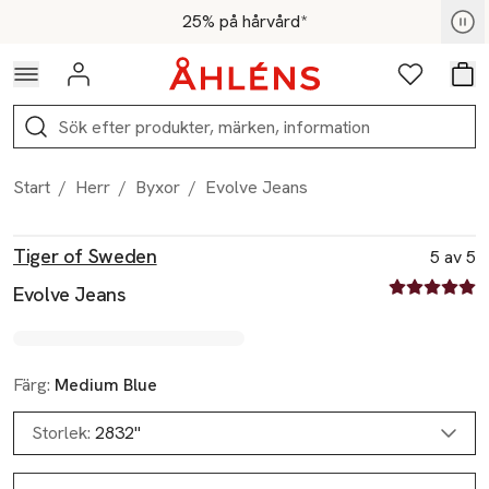
Hoppa till navigationsmenyn
Hoppa till innehåll
Hoppa till sidfot
För medlemmar - Shoppa nu
25% på hårvård*
Logga in
Favoriter
Var
Sök
Start
/
Herr
/
Byxor
/
Evolve Jeans
Produktbilder
Hoppa över bildspelet
Produktinformation
Tiger of Sweden
5 av 5
5 av fem stjä
Evolve Jeans
Färg:
Medium Blue
Storlek:
2832"