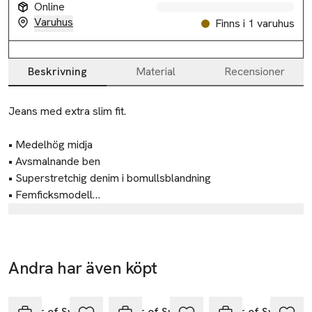
Online
Varuhus
Finns i 1 varuhus
Beskrivning
Material
Recensioner
Beskrivning
Jeans med extra slim fit.

• Medelhög midja

• Avsmalnande ben

• Superstretchig denim i bomullsblandning

• Femficksmodell

• Tillverkad i Tunisien
Tillverkare
Tiger Of Sweden AB
Torsgatan 4
Andra har även köpt
111 23 Stockholm
Hoppa över bildspelet
Sweden
Tiger of Sweden
Tiger of Sweden
Tiger of Sweden