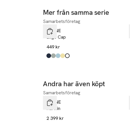
Mer från samma serie
Samarbetsföretag
Hoppa över bildspelet
ELVINE
Logo Cap
449 kr
Produkten finns i färgerna:
navy
light green
sky blue
lemonade
sand
,
,
,
,
,
Andra har även köpt
Samarbetsföretag
Hoppa över bildspelet
ELVINE
Harwin
2 399 kr