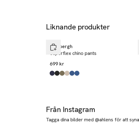
Liknande produkter
Hoppa över bildspelet
Lindbergh
Superflex chino pants
699 kr
Produkten finns i färgerna:
Dk Blue
Black
Dk Army
Sand
True Blue2
True Blue
,
,
,
,
,
,
Från Instagram
Tagga dina bilder med @ahlens för att synas