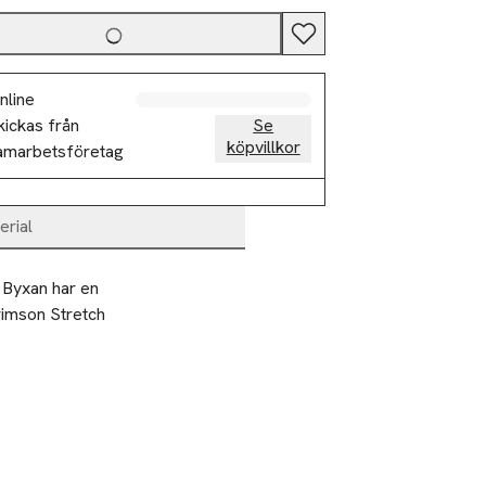
nline
kickas från
Se
köpvillkor
amarbetsföretag
erial
 Byxan har en 
imson Stretch 