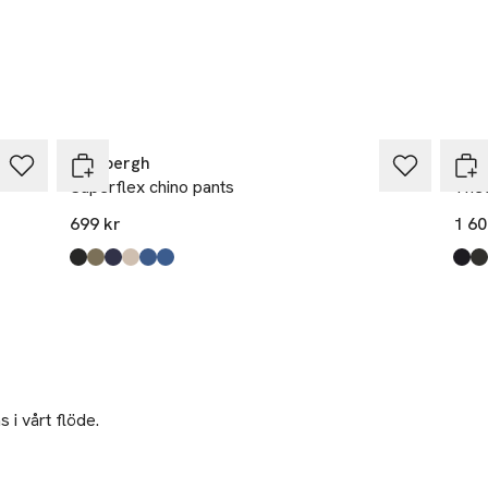
Produkten finns i färgerna:
english blue
offwhite
black
,
,
,
Prod
dark
ligh
blac
Lindbergh
NN0
Superflex chino pants
The
699 kr
1 60
Produkten finns i färgerna:
Black
Dk Army
Dk Blue
Sand
True Blue2
True Blue
,
,
,
,
,
,
Prod
Navy
Arm
Blac
Khak
 i vårt flöde.