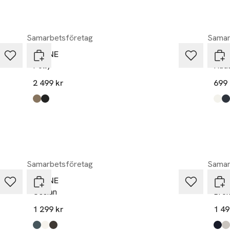
Samarbetsföretag
Samar
ELVINE
ELV
Polly
Had
2 499 kr
699 
Produkten finns i färgerna:
arid earth
black
,
,
Prod
offw
indig
Samarbetsföretag
Samar
ELVINE
ELV
Ossian
Bron
1 299 kr
1 49