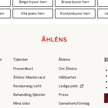
Beige byxor herr
Bruna byxor herr
err
Vita jeans herr
Kostymbyxor herr
L
on
Tjänster
Åhlens
B
Presentkort
Om Åhléns
Åhléns Mastercard
Hållbarhet
Restaurang/café
Lediga jobb
Behandling/tjänster
Press
Mina sidor
Samarbetsföretag