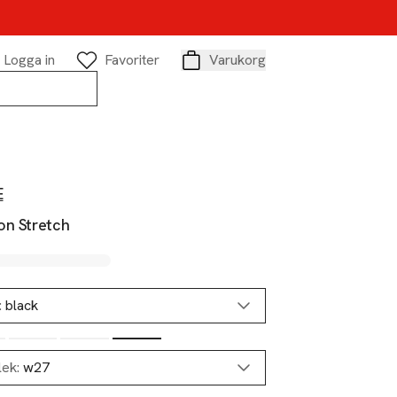
Logga in
Favoriter
Varukorg
Varukorg
E
on Stretch
:
black
lek:
w27