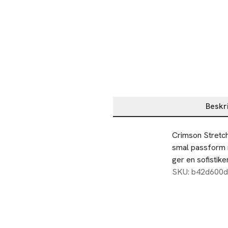
Beskr
Beskrivning
Crimson Stretch 
smal passform 
ger en sofistik
SKU: b42d600