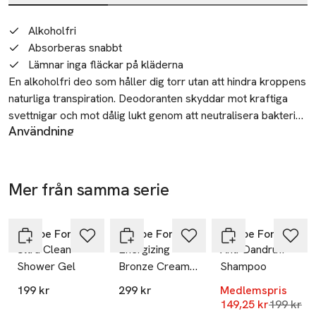
Beskrivning
Alkoholfri
Absorberas snabbt
Lämnar inga fläckar på kläderna
En alkoholfri deo som håller dig torr utan att hindra kroppens 
naturliga transpiration. Deodoranten skyddar mot kraftiga 
svettnigar och mot dålig lukt genom att neutralisera bakterier. 
Användning
Absorberas snabbt och lämnar inga fläckar på kläderna.
Den praktiska rollern doserar perfekt och gör appliceringen
mycket enkel.
Återvinning
Mer från samma serie
Lämna den tomma förpackningen till återvinning på din
-25%
miljöstation.
Hoppa över bildspelet
Recipe For Men
Recipe For Men
Recipe For Men
Tillverkare
Ultra Clean
Energizing
Anti-Dandruff
Krämfabriken/krämportföljen
Shower Gel
Bronze Cream,
Shampoo
Sankt Eriksgatan 119
75 ml
199 kr
299 kr
Medlemspris
Stockholm
Lägsta pr
149,25 kr
199 kr
Sweden