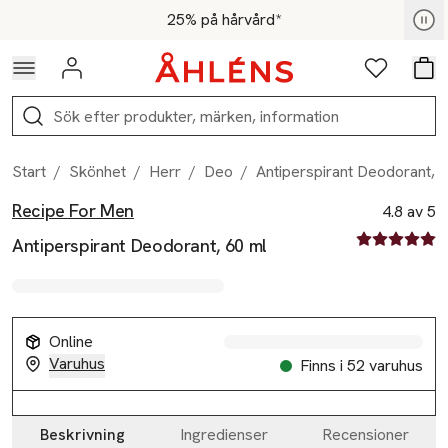
Hoppa till navigationsmenyn
Hoppa till innehåll
Hoppa till sidfot
För medlemmar - Shoppa nu
25% på hårvård*
Logga in
Favoriter
Var
Sök
Start
/
Skönhet
/
Herr
/
Deo
/
Antiperspirant Deodorant, 
Recipe For Men
Produktbilder
Hoppa över bildspelet
Produktinformation
4.8 av 5
4.8 av fem st
Antiperspirant Deodorant, 60 ml
Online
Varuhus
Finns i 52 varuhus
Beskrivning
Ingredienser
Recensioner