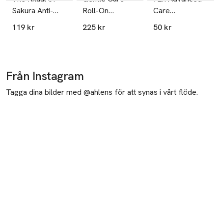
Sakura Anti-
Roll-On
Care
Perspirant
Deodorant, 50
Antiperspirant
119 kr
225 kr
50 kr
Spray
ml
Deo Roll-on
Från Instagram
Tagga dina bilder med @ahlens för att synas i vårt flöde.