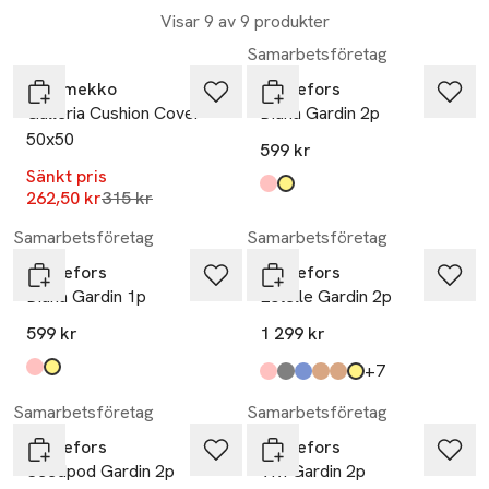
Visar 9 av 9 produkter
-17%
Samarbetsföretag
Marimekko
Svanefors
Galleria Cushion Cover
Diana Gardin 2p
50x50
599 kr
Sänkt pris
Produkten finns i färgerna:
rosa
gul
,
,
Lägsta pris 30 dagar
262,50 kr
315 kr
Samarbetsföretag
Samarbetsföretag
Svanefors
Svanefors
Diana Gardin 1p
Estelle Gardin 2p
599 kr
1 299 kr
till
+7
Produkten finns i färgerna:
rosa
gul
,
,
Produkten finns i färgerna:
rosa
mörkgrå
mörkblå
mörkbrun
ljusbrun
gul
,
,
,
,
,
,
Samarbetsföretag
Samarbetsföretag
Svanefors
Svanefors
Seedpod Gardin 2p
Vivi Gardin 2p