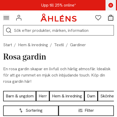
Hoppa till navigationsmenyn
Hoppa till innehåll
Hoppa till sidfot
Kod: AUG25 - Shoppa nu
Upp till 25% online*
Logga in
Favoriter
Var
Sök
Start
/
Hem & inredning
/
Textil
/
Gardiner
Rosa gardin
En rosa gardin skapar en livfull och härlig atmosfär. Idealisk
för att ge rummet en mjuk och inbjudande touch. Köp din
rosa gardin här!
Hoppa till produktsidan
Barn & ungdom
Herr
Hem & inredning
Dam
Skönhet
Hoppa till produktsidan
Lista över produkter
Sortering
Filter