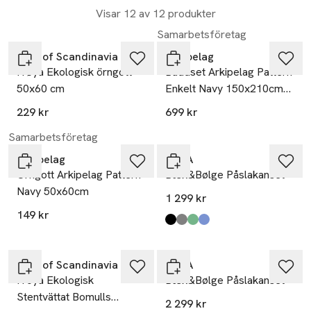
Visar 12 av 12 produkter
Samarbetsföretag
Høie of Scandinavia
Arkipelag
Frøya Ekologisk örngott
Bäddset Arkipelag Pattern
50x60 cm
Enkelt Navy 150x210cm
Med 1st Örngott 50x60cm
229 kr
699 kr
Samarbetsföretag
Arkipelag
JUNA
Örngott Arkipelag Pattern
Bæk&Bølge Påslakanset
Navy 50x60cm
1 299 kr
149 kr
Produkten finns i färgerna:
Svart/Sand
Grå/Björk
Grön/Ljusblå
Mörkblå/Vit
,
,
,
,
Høie of Scandinavia
JUNA
Fröya Ekologisk
Bæk&Bølge Påslakanset
Stentvättat Bomulls
2 299 kr