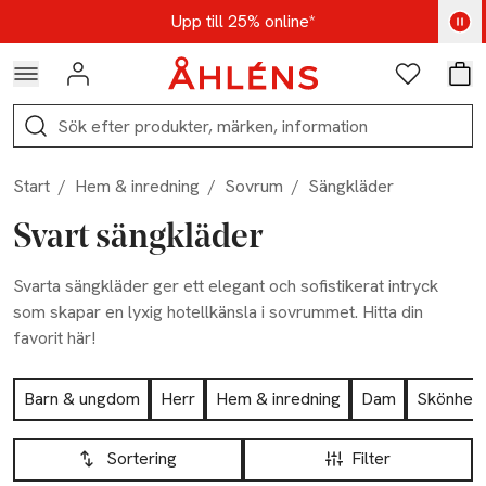
Hoppa till navigationsmenyn
Hoppa till innehåll
Hoppa till sidfot
Kod: AUG25 - Shoppa nu
Upp till 25% online*
Logga in
Favoriter
Var
Sök
Start
/
Hem & inredning
/
Sovrum
/
Sängkläder
Svart sängkläder
Svarta sängkläder ger ett elegant och sofistikerat intryck
som skapar en lyxig hotellkänsla i sovrummet. Hitta din
favorit här!
Hoppa till produktsidan
Barn & ungdom
Herr
Hem & inredning
Dam
Skönhet
Hoppa till produktsidan
Lista över produkter
Sortering
Filter