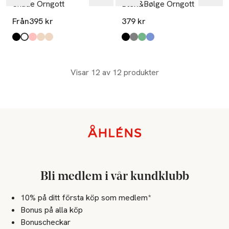
Shade Örngott
Bæk&Bølge Örngott
Från
395 kr
379 kr
Produkten finns i färgerna:
antracite grey
crisp white
dusty pink
nordic greige
modern greige
,
,
,
,
,
Produkten finns i färgerna:
Svart/Sand
Grå/Björk
Grön/Ljusblå
Mörkblå/Vit
,
,
,
,
Visar 12 av 12 produkter
Sidfot
Bli medlem i vår kundklubb
10% på ditt första köp som medlem*
Bonus på alla köp
Bonuscheckar