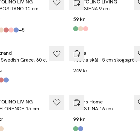
OLINO LIVING
PORTOLINO LIVING
 POSITANO 12 cm
Skål SIENA 9 cm
r
59 kr
till
+5
Produkten finns i färgerna:
Green
Beige
Pink
,
,
,
kten finns i färgerna:
reen
reen
e
undy
2
2
,
,
,
,
,
,
trand
Iittala
 Swedish Grace, 60 cl
Teema skål 15 cm skogsgrön
kr
249 kr
kten finns i färgerna:
OLINO LIVING
Åhléns Home
 FLORENCE 15 cm
Skål STINA 16 cm
kr
99 kr
kten finns i färgerna:
n
e
,
,
Produkten finns i färgerna:
Green
Blue
,
,