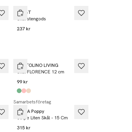
ERNST
Skål stengods
237 kr
PORTOLINO LIVING
Skål FLORENCE 12 cm
99 kr
Produkten finns i färgerna:
Green
Pink
Beige
,
,
,
Samarbetsföretag
Pick A Poppy
Stripe Liten Skål - 15 Cm
315 kr