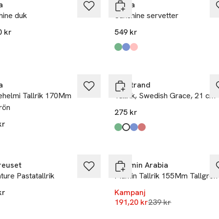
a
Himla
hine duk
Sunshine servetter
0 kr
549 kr
Produkten finns i färgerna:
Sage
Heavenly
Grounded
,
,
,
a
Rörstrand
ehelmi Tallrik 170Mm
Tallrik, Swedish Grace, 21 cm
rön
275 kr
kr
Produkten finns i färgerna:
Äng
Snö
Is
Ros
,
,
,
,
 betala för 3
-20%
reuset
Moomin Arabia
ture Pastatallrik
Mumin Tallrik 155Mm Tallgrön
kr
Kampanj
Lägsta pris 30 daga
191,20 kr
239 kr