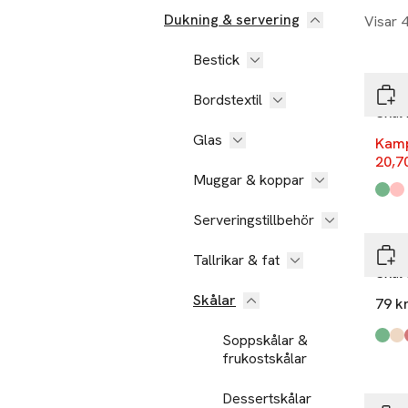
Dukning & servering
Visar 
-70
Bestick
Åhlé
Bordstextil
Skål
Glas
Kam
20,7
Muggar & koppar
Produ
Gree
Terac
Köp 
Serveringstillbehör
PORT
Tallrikar & fat
Skål
Skålar
79 k
Soppskålar &
Produ
Lt G
Beig
Burg
Dk G
Pink 
Blue 
frukostskålar
Köp 
Dessertskålar