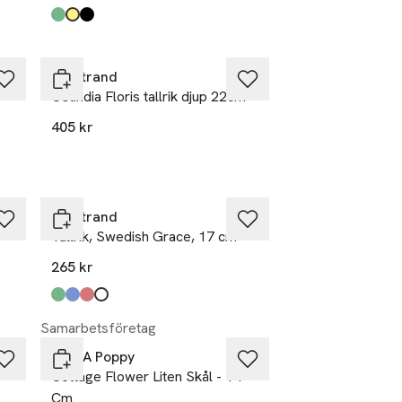
Produkten finns i färgerna:
green
yellow
black
,
,
,
Rörstrand
Ostindia Floris tallrik djup 22cm
405 kr
Rörstrand
Tallrik, Swedish Grace, 17 cm
265 kr
Produkten finns i färgerna:
Äng
Is
Ros
Snö
,
,
,
,
Samarbetsföretag
Pick A Poppy
Cottage Flower Liten Skål - 14
Cm