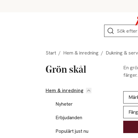
Hoppa till produktnavigation
Hoppa till innehåll
Hoppa till sidfot
Sök
Start
/
Hem & inredning
/
Dukning & serv
En grön
Grön skål
färger.
Hem & inredning
Hoppa till produktsidan
Hoppa t
Lista ö
Mär
Nyheter
Färg
Erbjudanden
Populärt just nu