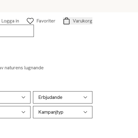
Logga in
Favoriter
Varukorg
Varukorg
 av naturens lugnande
Erbjudande
Kampanjtyp