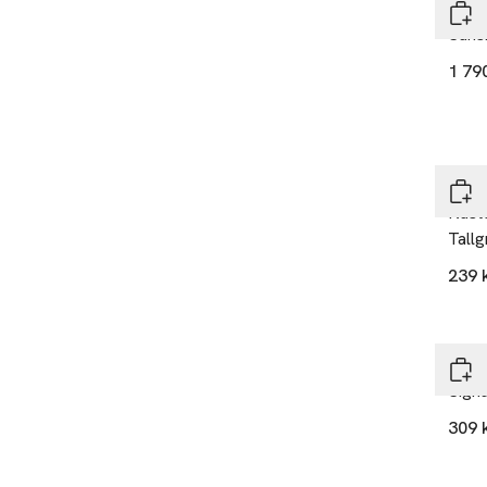
Himl
Suns
1 79
Iittal
Kast
Tallg
239 
Ta 4
Le C
Signa
309 