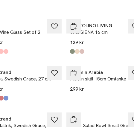
PORTOLINO LIVING
Wine Glass Set of 2
Skål SIENA 16 cm
kr
129 kr
kten finns i färgerna:
, jade light green and jade dark green
 And Jade Light Blue
light pink and light pink
And Yellow
,
,
,
Produkten finns i färgerna:
Green
Beige
Pink
,
,
,
,
trand
Moomin Arabia
ik, Swedish Grace, 27 cm
Mumin skål 15cm Omtanke
kr
299 kr
kten finns i färgerna:
trand
HAY
tallrik, Swedish Grace, 19
Barro Salad Bowl Small Green