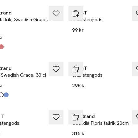
trand
ERNST
tallrik, Swedish Grace, 25
Skål stengods
99 kr
kr
kten finns i färgerna:
trand
ERNST
 Swedish Grace, 30 cl
Skål stengods
kr
298 kr
kten finns i färgerna:
ST
Rörstrand
 stengods
Ostindia Floris tallrik 20cm
r
315 kr