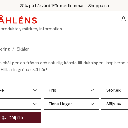
25% på hårvård*
För medlemmar - Shoppa nu
ering
/
Skålar
 skål ger en fräsch och naturlig känsla till dukningen. Inspirerad
 Hitta din gröna skål här!
ill produktsidan
ver produkter
ke
Pris
Storlek
Finns i lager
Säljs av
Dölj filter