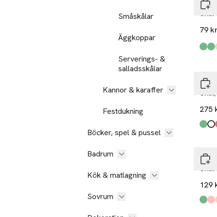
PORT
Skål
Småskålar
79 k
Äggkoppar
Produ
Dk G
Lt G
Beig
Burg
Pink 
Blue 
Serverings- &
salladsskålar
Rörs
Kannor & karaffer
Skål,
275 
Festdukning
Produ
Äng
Snö
Ros
Is
,
,
,
,
Böcker, spel & pussel
Badrum
PORT
Skål
Kök & matlagning
129 
Sovrum
Produ
Gree
Pink
Beig
,