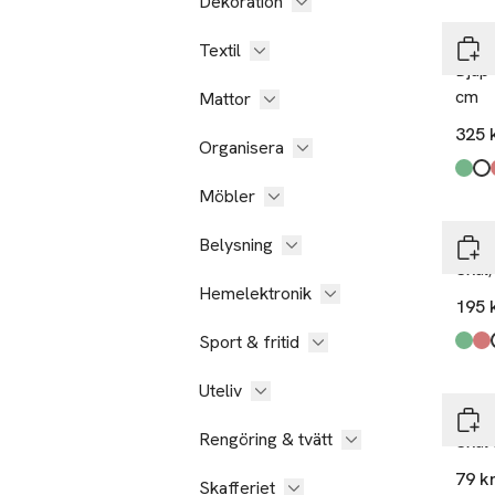
Dekoration
Rörs
Textil
Djup 
cm
Mattor
325 
Organisera
Produ
Äng
Snö
Ros
,
,
,
Möbler
Belysning
Rörs
Skål,
Hemelektronik
195 
Sport & fritid
Produ
Äng
Ros
Snö
Is
,
,
,
,
Uteliv
ERN
Rengöring & tvätt
Skål
79 k
Skafferiet