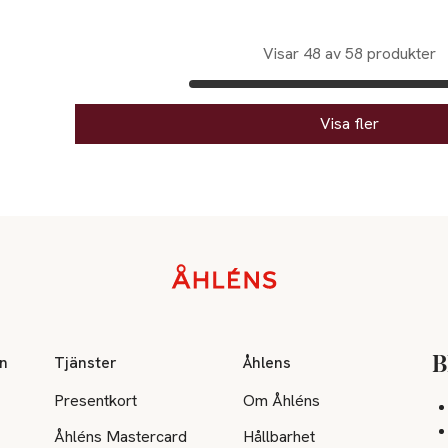
Visar 48 av 58 produkter
Visa fler
on
Tjänster
Åhlens
B
Presentkort
Om Åhléns
Åhléns Mastercard
Hållbarhet