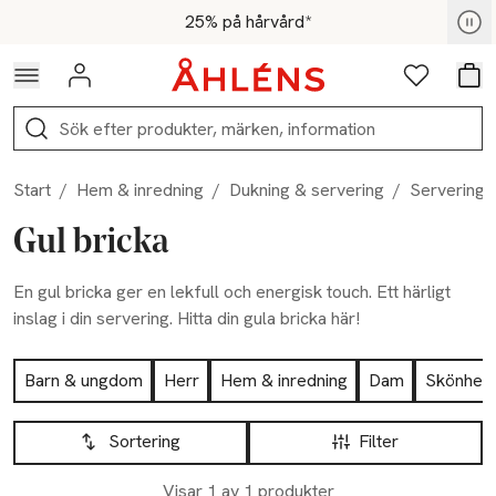
Hoppa till navigationsmenyn
Hoppa till innehåll
Hoppa till sidfot
För medlemmar - Shoppa nu
25% på hårvård*
Logga in
Favoriter
Var
Sök
Start
/
Hem & inredning
/
Dukning & servering
/
Serveringst
Gul bricka
En gul bricka ger en lekfull och energisk touch. Ett härligt
inslag i din servering. Hitta din gula bricka här!
Hoppa till produktsidan
Barn & ungdom
Herr
Hem & inredning
Dam
Skönhet
Hoppa till produktsidan
Lista över produkter
Sortering
Filter
Visar 1 av 1 produkter