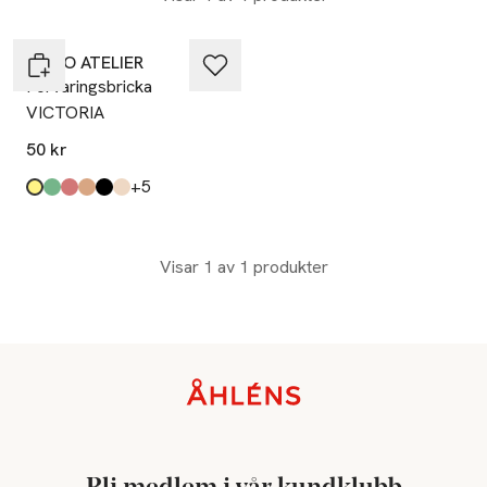
MANO ATELIER
Förvaringsbricka
VICTORIA
50 kr
till
+5
Produkten finns i färgerna:
Yellow
Dark Green
Burgundy
Leather Brown
Black
Beige
,
,
,
,
,
,
Visar 1 av 1 produkter
Sidfot