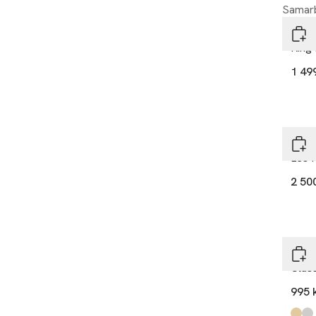
Samarb
Sif 
Ring
1 49
Drak
Les 
2 50
Caro
Clas
995 