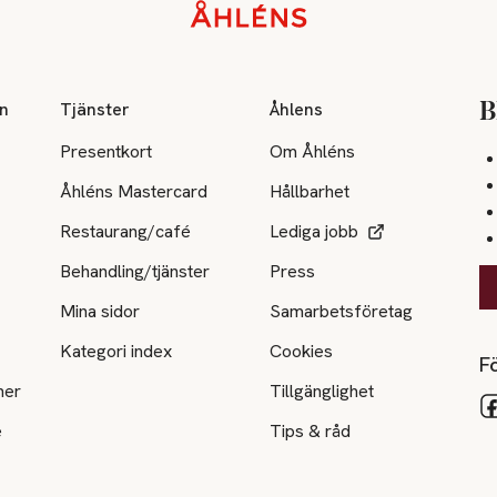
on
Tjänster
Åhlens
B
Presentkort
Om Åhléns
Åhléns Mastercard
Hållbarhet
Restaurang/café
Lediga jobb
Behandling/tjänster
Press
Mina sidor
Samarbetsföretag
Kategori index
Cookies
Fö
ner
Tillgänglighet
e
Tips & råd