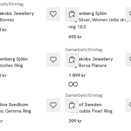
etsföretag
Jakobs Jewellery
Drakenberg Sjölin
 Bormio
Ring Silver, Women Unite drop
ring 18,5
9 kr
690 kr
Samarbetsföretag
enberg Sjölin
Sif Jakobs Jewellery
Roches Ring
Ring Borsa Pianura
0 kr
1 899 kr
Produkten finns i färgerna:
silver
gold
,
,
Samarbetsföretag
line Svedbom
SNÖ of Sweden
sic Gemma Ring
Rio Double Pearl Ring
kr
399 kr