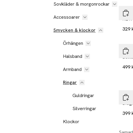
Sovkläder & morgonrockar
Pilgr
Accessoarer
REVAN
329 
Smycken & klockor
Örhängen
Moc
Halsband
Butte
499 
Armband
Ringar
Guldringar
Pilgr
Diego
Silverringar
399 
Klockor
Samarb