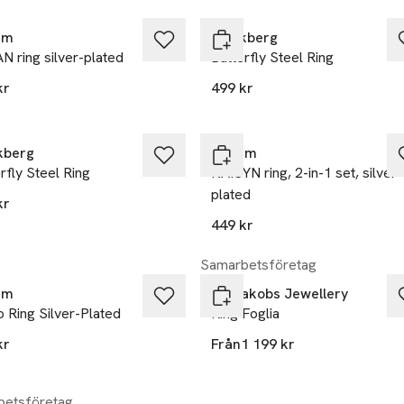
im
Mockberg
 ring silver-plated
Butterfly Steel Ring
kr
499 kr
kberg
Pilgrim
rfly Steel Ring
KAISYN ring, 2-in-1 set, silver-
plated
kr
449 kr
Samarbetsföretag
im
Sif Jakobs Jewellery
 Ring Silver-Plated
Ring Foglia
kr
Från
1 199 kr
etsföretag