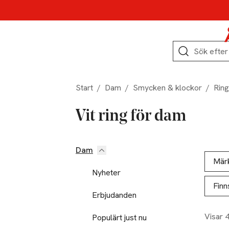
Hoppa till produktnavigation
Hoppa till innehåll
Hoppa till sidfot
Sök
Start
/
Dam
/
Smycken & klockor
/
Ring
Vit ring för dam
Dam
Hoppa till produktsidan
Hoppa t
Lista ö
Mär
Nyheter
Finn
Erbjudanden
Visar 
Populärt just nu