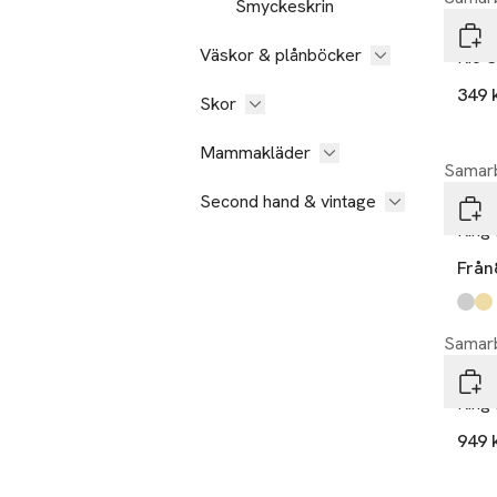
Smyckeskrin
SNÖ 
Väskor & plånböcker
Rio S
349 
Skor
Mammakläder
Samarb
Second hand & vintage
Sif 
Ring 
Från
Produ
white
blue 
Samarb
Sif 
Ring 
949 