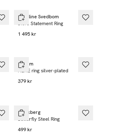
Caroline Svedbom
r-
Diora Statement Ring
1 495 kr
Pilgrim
HERE ring silver-plated
379 kr
Mockberg
Butterfly Steel Ring
499 kr