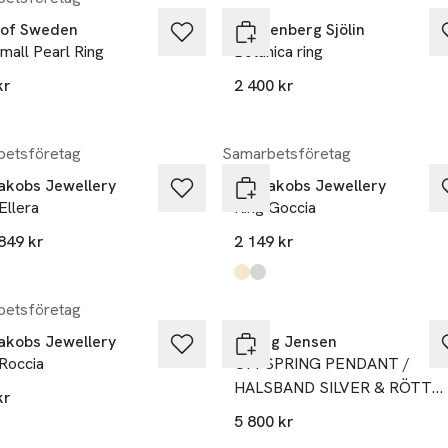
of Sweden
Drakenberg Sjölin
mall Pearl Ring
Botanica ring
kr
2 400 kr
etsföretag
Samarbetsföretag
Jakobs Jewellery
Sif Jakobs Jewellery
Ellera
Ring Goccia
849 kr
2 149 kr
kten finns i färgerna:
gradient
,
,
Produkten finns i färgerna:
gold
silver
,
,
etsföretag
Jakobs Jewellery
Georg Jensen
Roccia
OFFSPRING PENDANT /
HALSBAND SILVER & RÖTT
kr
GULD
5 800 kr