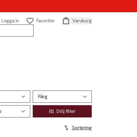
Logga in
Favoriter
Varukorg
Varukorg
Färg
p
Dölj filter
Sortering