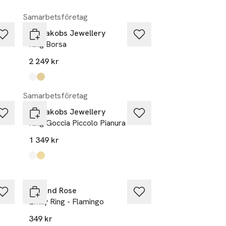
Samarbetsföretag
Sif Jakobs Jewellery
Ring Borsa
2 249 kr
Produkten finns i färgerna:
silver
gold
,
,
Samarbetsföretag
Sif Jakobs Jewellery
Ring Goccia Piccolo Pianura
1 349 kr
Produkten finns i färgerna:
silver
gold
,
,
Lily and Rose
Emily Ring - Flamingo
349 kr