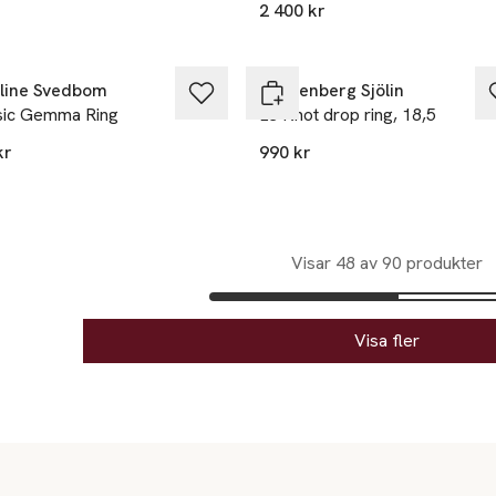
2 400 kr
line Svedbom
Drakenberg Sjölin
sic Gemma Ring
Le Knot drop ring, 18,5
kr
990 kr
kten finns i färgerna:
ium
,
,
Visar 48 av 90 produkter
Visa fler