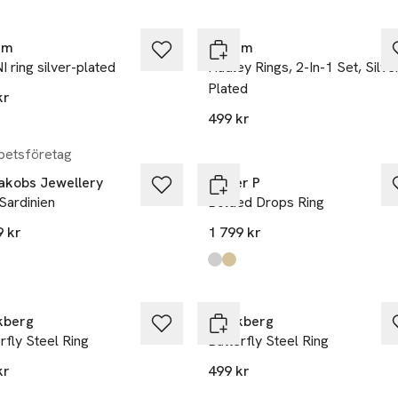
im
Pilgrim
 ring silver-plated
Hadley Rings, 2-In-1 Set, Silve
Plated
kr
499 kr
etsföretag
Jakobs Jewellery
Syster P
Sardinien
Bolded Drops Ring
9 kr
1 799 kr
Produkten finns i färgerna:
Silver
Gold
,
,
kberg
Mockberg
rfly Steel Ring
Butterfly Steel Ring
kr
499 kr