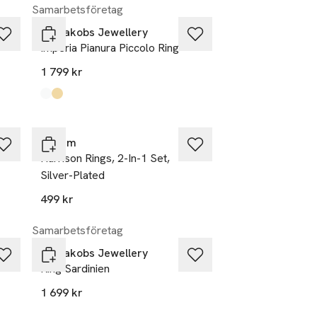
Samarbetsföretag
Sif Jakobs Jewellery
Imperia Pianura Piccolo Ring
1 799 kr
Produkten finns i färgerna:
silver
guld
,
,
Pilgrim
Harrison Rings, 2-In-1 Set,
Silver-Plated
499 kr
Samarbetsföretag
Sif Jakobs Jewellery
Ring Sardinien
1 699 kr