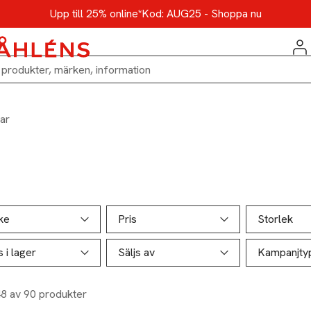
Upp till 25% online*
Kod: AUG25 - Shoppa nu
ar
ill produktsidan
ver produkter
ke
Pris
Storlek
s i lager
Säljs av
Kampanjty
48 av 90 produkter