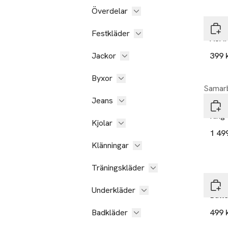
Överdelar
Pilgr
Festkläder
AJANI
Jackor
399 
Byxor
Samarb
Jeans
Sif 
Ring 
Kjolar
1 49
Klänningar
Träningskläder
Moc
Underkläder
Butte
Badkläder
499 