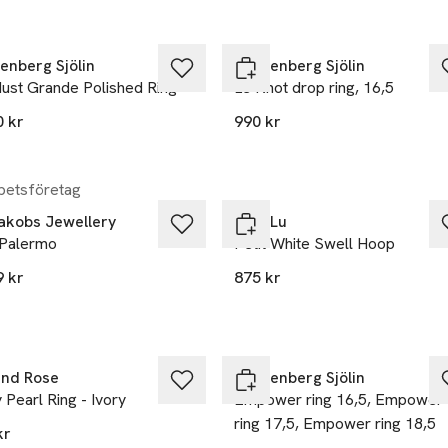
kten finns i färgerna:
ium
,
,
enberg Sjölin
Drakenberg Sjölin
dust Grande Polished Ring
Le Knot drop ring, 16,5
0 kr
990 kr
etsföretag
Jakobs Jewellery
Anni Lu
 Palermo
Petit White Swell Hoop
9 kr
875 kr
kten finns i färgerna:
,
 and Rose
Drakenberg Sjölin
 Pearl Ring - Ivory
Empower ring 16,5, Empower
ring 17,5, Empower ring 18,5
kr