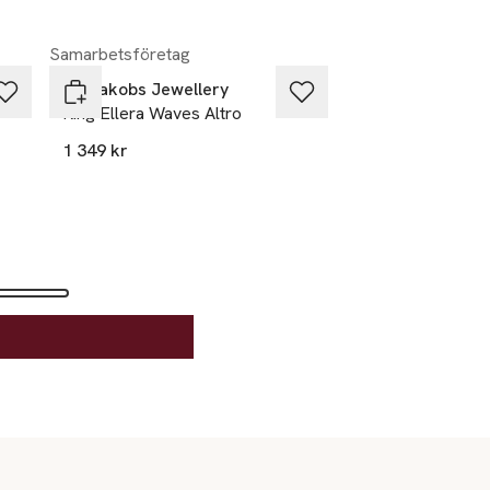
Samarbetsföretag
Sif Jakobs Jewellery
Ring Ellera Waves Altro
1 349 kr