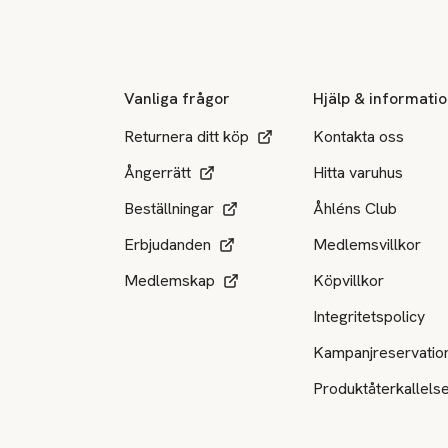
Sidfot
Vanliga frågor
Hjälp & informati
Returnera ditt köp
Kontakta oss
Ångerrätt
Hitta varuhus
Beställningar
Åhléns Club
Erbjudanden
Medlemsvillkor
Medlemskap
Köpvillkor
Integritetspolicy
Kampanjreservatio
Produktåterkallels
Tillgängliga betalsätt