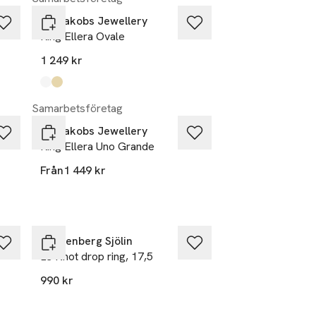
Sif Jakobs Jewellery
Ring Ellera Ovale
1 249 kr
Produkten finns i färgerna:
silver
gold
,
,
Samarbetsföretag
Sif Jakobs Jewellery
Ring Ellera Uno Grande
Från
1 449 kr
Drakenberg Sjölin
Le Knot drop ring, 17,5
990 kr