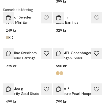
399 kr
Samarbetsföretag
SNÖ of Sweden
Pilgrim
Yenni Mini Ear
Ebna Earrings
249 kr
329 kr
Produkten finns i färgerna:
plain g
plain s
,
,
Caroline Svedbom
ENAMEL Copenhagen
Anemone Earrings
Örhängen, Soleil
995 kr
550 kr
Produkten finns i färgerna:
Petrol Green
Daisy
,
,
Mockberg
Syster P
Butterfly Gold Studs
Treasure Pearl Hoops
499 kr
799 kr