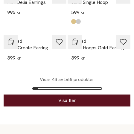
Mini Delia Earrings
Juno Single Hoop
995 kr
599 kr
Produkten finns i färgerna:
Gold
Silver
,
,
Edblad
Edblad
Furo Creole Earring
Peak Hoops Gold Earring
399 kr
399 kr
Visar 48 av 568 produkter
Visa fler