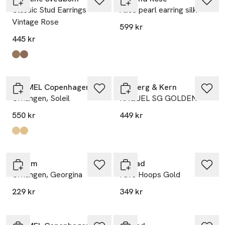
Classic Stud Earrings
Alice pearl earring silk
Vintage Rose
599 kr
445 kr
Produkten finns i färgerna:
Gold
Silver
,
,
ENAMEL Copenhagen
Dyrberg & Kern
Örhängen, Soleil
RAQUEL SG GOLDEN
550 kr
449 kr
Produkten finns i färgerna:
Daisy
Petrol Green
,
,
Pilgrim
Edblad
Örhängen, Georgina
Fave Hoops Gold
229 kr
349 kr