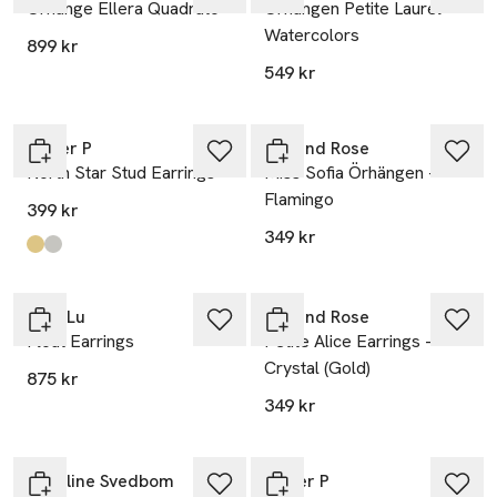
Örhänge Ellera Quadrato
Örhängen Petite Laurel
Watercolors
899 kr
549 kr
Syster P
Lily and Rose
North Star Stud Earrings
Miss Sofia Örhängen -
Flamingo
399 kr
349 kr
Produkten finns i färgerna:
Gold
Silver
,
,
Anni Lu
Lily and Rose
Float Earrings
Petite Alice Earrings -
Crystal (Gold)
875 kr
349 kr
Caroline Svedbom
Syster P