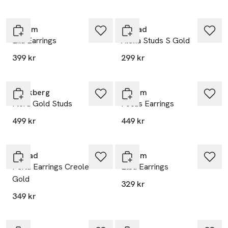
Produkten finns i färgerna:
Recycled Coated With 18k Gold
Recycled Sterling Silver (925)
,
,
Pilgrim
Edblad
Eila Earrings
Alexa Studs S Gold
399 kr
299 kr
Mockberg
Pilgrim
Flora Gold Studs
Focus Earrings
499 kr
449 kr
Edblad
Pilgrim
Perla Earrings Creole
Elba Earrings
Gold
329 kr
349 kr