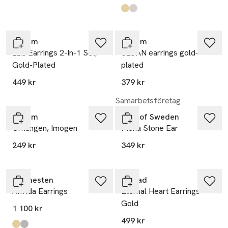
Produkten finns i färgerna:
Gold
Silver
,
,
Pilgrim
Pilgrim
Luis Earrings 2-In-1 Set,
SLOAN earrings gold-
Gold-Plated
plated
449 kr
379 kr
Samarbetsföretag
Pilgrim
SNÖ of Sweden
Örhängen, Imogen
Mona Stone Ear
249 kr
349 kr
Maanesten
Edblad
Alfrida Earrings
Eternal Heart Earrings
Gold
1 100 kr
499 kr