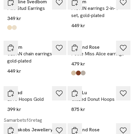
Caroline Svedbom
Pilgrim
Mini Stud Earrings
MORIN earrings 2-in-1
set, gold-plated
349 kr
449 kr
Produkten finns i färgerna:
Gold
Rhodium
,
,
Pilgrim
Lily and Rose
SLOAN chain earrings
Petite Miss Alice earrings
gold-plated
479 kr
449 kr
Produkten finns i färgerna:
Crystal
Garnet
Crystal3
,
,
,
Edblad
Anni Lu
Love Hoops Gold
Glazed Donut Hoops
399 kr
875 kr
Samarbetsföretag
Sif Jakobs Jewellery
Lily and Rose