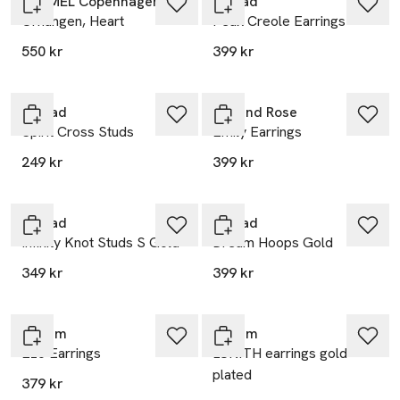
ENAMEL Copenhagen
Edblad
Örhängen, Heart
Peak Creole Earrings
550 kr
399 kr
Edblad
Lily and Rose
Spirit Cross Studs
Emily Earrings
249 kr
399 kr
Edblad
Edblad
Infinity Knot Studs S Gold
Dream Hoops Gold
349 kr
399 kr
Pilgrim
Pilgrim
Ezo Earrings
LUNITH earrings gold-
plated
379 kr