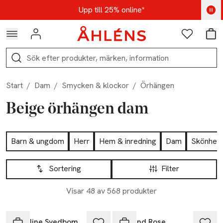
Hoppa till navigationsmenyn
Hoppa till innehåll
Hoppa till sidfot
Kod: AUG25 - Shoppa nu
Upp till 25% online*
Logga in
Favoriter
Var
Sök
Start
/
Dam
/
Smycken & klockor
/
Örhängen
Beige örhängen dam
Hoppa till produktsidan
Barn & ungdom
Herr
Hem & inredning
Dam
Skönhet
Hoppa till produktsidan
Lista över produkter
Sortering
Filter
Visar 48 av 568 produkter
Caroline Svedbom
Lily and Rose