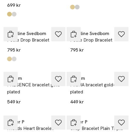
699 kr
Produkten finns i färgerna:
Gold
Silver
,
,
Produkten finns i färgerna:
Gold
Silver
,
,
Caroline Svedbom
Caroline Svedbom
Petite Drop Bracelet
Petite Drop Bracelet
795 kr
795 kr
Produkten finns i färgerna:
Gold
Rhodium
,
,
Pilgrim
Pilgrim
PRESENCE bracelet gold-
MISHA bracelet gold-
plated
plated
549 kr
449 kr
Syster P
Syster P
Friends Heart Bracelet
Snap Bracelet Plain Triple