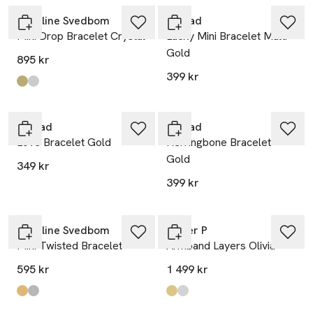
Caroline Svedbom
Edblad
Mini Drop Bracelet Crystal
Lucky Mini Bracelet Multi
Gold
895 kr
399 kr
Produkten finns i färgerna:
Gold
Silver
,
,
Edblad
Edblad
Love Bracelet Gold
Herringbone Bracelet
Gold
349 kr
399 kr
Caroline Svedbom
Syster P
Mini Twisted Bracelet
Armband Layers Olivia
595 kr
1 499 kr
Produkten finns i färgerna:
Chrysolite
Chrysolite1
,
,
Produkten finns i färgerna:
Gold
Silver
,
,