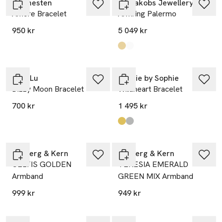
Maanesten
Sif Jakobs Jewellery
Amore Bracelet
Armring Palermo
950 kr
5 049 kr
Produkten finns i färgerna:
gold
silver
,
,
Anni Lu
Sophie by Sophie
Dizzy Moon Bracelet
Wildheart Bracelet
700 kr
1 495 kr
Produkten finns i färgerna:
Gold
Silver
,
,
Dyrberg & Kern
Dyrberg & Kern
CELTIS GOLDEN
TERESIA EMERALD
Armband
GREEN MIX Armband
999 kr
949 kr