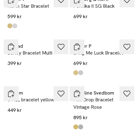
North Star Bracelet
Pennika II SG Black
599 kr
699 kr
Produkten finns i färgerna:
Gold
Silver
,
,
Edblad
Syster P
Barley Bracelet Multi
Bring Me Luck Bracelet
399 kr
699 kr
Produkten finns i färgerna:
Gold
Silver
,
,
Pilgrim
Caroline Svedbom
STILL bracelet yellow
Mini Drop Bracelet
Vintage Rose
449 kr
895 kr
Produkten finns i färgerna:
V R
Rhodium
,
,