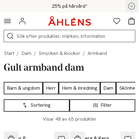
Hoppa till navigationsmenyn
Hoppa till innehåll
Hoppa till sidfot
För medlemmar - Shoppa nu
25% på hårvård*
Logga in
Favoriter
Var
Sök
Start
/
Dam
/
Smycken & klockor
/
Armband
Gult armband dam
Hoppa till produktsidan
Barn & ungdom
Herr
Hem & inredning
Dam
Skönhet
Hoppa till produktsidan
Lista över produkter
Sortering
Filter
Visar 48 av 65 produkter
Syster P
Dyrberg & Kern