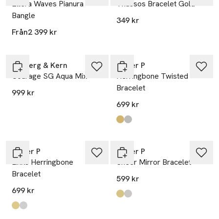
Ellera Waves Pianura
Thassos Bracelet Gold
Bangle
349 kr
Från
2 399 kr
Dyrberg & Kern
Syster P
Courage SG Aqua Mix
Herringbone Twisted
Bracelet
999 kr
699 kr
Produkten finns i färgerna:
Gold
Silver
,
,
Syster P
Syster P
Links Herringbone
Sheer Mirror Bracelet
Bracelet
599 kr
699 kr
Produkten finns i färgerna:
Gold
Silver
,
,
Produkten finns i färgerna:
Gold
Silver
,
,
Slut i lager