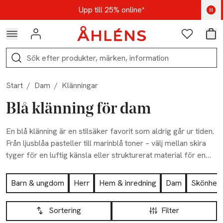
Hoppa till navigationsmenyn
Hoppa till innehåll
Hoppa till sidfot
Kod: AUG25 - Shoppa nu
Upp till 25% online*
Logga in
Favoriter
Var
Sök
Start
/
Dam
/
Klänningar
Blå klänning för dam
En blå klänning är en stilsäker favorit som aldrig går ur tiden.
Från ljusblåa pasteller till marinblå toner – välj mellan skira
tyger för en luftig känsla eller strukturerat material för en
elegant look. Utforska vårt breda utbud och hitta din favorit.
Hoppa till produktsidan
Barn & ungdom
Herr
Hem & inredning
Dam
Skönhet
Hoppa till produktsidan
Lista över produkter
Sortering
Filter