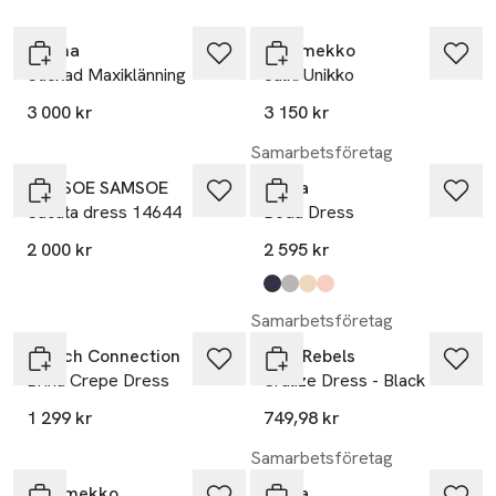
Malina
Marimekko
Stickad Maxiklänning
Jälki Unikko
3 000 kr
3 150 kr
Samarbetsföretag
SAMSOE SAMSOE
Sätila
Sacata dress 14644
Boda Dress
2 000 kr
2 595 kr
Produkten finns i färgerna:
dk navy
grey melange
off white
soft pink
,
,
,
,
Samarbetsföretag
French Connection
Soft Rebels
Brina Crepe Dress
Sralize Dress - Black
1 299 kr
749,98 kr
Samarbetsföretag
Marimekko
Sätila