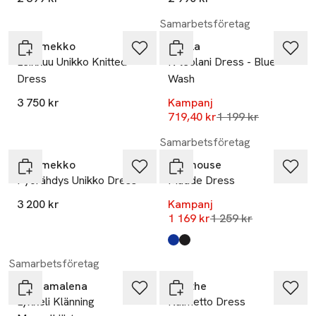
-40%
Samarbetsföretag
Marimekko
Noella
Leikkuu Unikko Knitted
N-leolani Dress - Blue
Dress
Wash
3 750 kr
Kampanj
Lägsta pris 30 dag
719,40 kr
1 199 kr
-7%
Samarbetsföretag
Marimekko
Newhouse
Pyörähdys Unikko Dress
Madde Dress
3 200 kr
Kampanj
Lägsta pris 30 dagar
1 169 kr
1 259 kr
Produkten finns i färgerna:
kornblå
svart
,
,
-30%
Samarbetsföretag
emmamalena
Munthe
Lykkeli Klänning
Nalmetto Dress