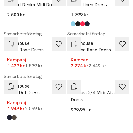
Belted Denim Midi Dress
Thea Linen Dress
2 500 kr
1 799 kr
Produkten finns i färgerna:
turkos
svart
röd
marinblå
,
,
,
,
-7%
-7%
Samarbetsföretag
Samarbetsföretag
Newhouse
Newhouse
Klara Rose Dress
Samina Rose Dress
Kampanj
Kampanj
Lägsta pris 30 dagar
Lägsta pris 30 dagar
1 429 kr
1 539 kr
2 274 kr
2 449 kr
-7%
Samarbetsföretag
Newhouse
YAS
Beau Dot Dress
Yasthea 2/4 Midi Wrap
Dress
Kampanj
Lägsta pris 30 dagar
1 949 kr
2 099 kr
999,95 kr
Produkten finns i färgerna:
marinblå
brun
,
,