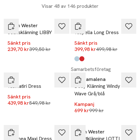
Visar 48 av 146 produkter
-40%
-20%
Carin Wester
YAS
Jeansklänning LIBBY
Yaspella Long Dress
Sänkt pris
Sänkt pris
Lägsta pris 30 dagar
Lägsta pris 30 dag
239,70 kr
399,50 kr
399,98 kr
499,98 kr
Produkten finns i färgerna:
Skyway
Fiery Red
,
,
-20%
-30%
Samarbetsföretag
YAS
emmamalena
Yasmatiri Dress
Dolly Klänning Windy
Wave Grå/blå
Sänkt pris
Lägsta pris 30 dagar
439,98 kr
549,98 kr
Kampanj
Lägsta pris 30 dagar
699 kr
999 kr
-40%
Vila
Carin Wester
Vilynnea Maxi Dress
Skjortklänning LOTTI