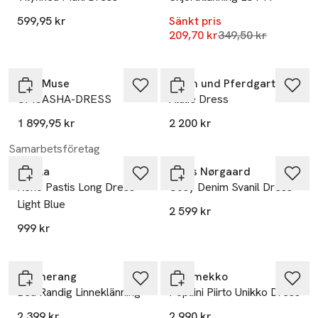
599,95 kr
Sänkt pris
Lägsta pris 30 dag
209,70 kr
349,50 kr
Nyhet
Nyhet
CPH Muse
Baum und Pferdgarten
CMSASHA-DRESS
Atalie Dress
1 899,95 kr
2 200 kr
Nyhet
Samarbetsföretag
Noella
Mads Nørgaard
Reno Pastis Long Dress -
Cosy Denim Svanil Dress
Light Blue
2 599 kr
999 kr
Boomerang
Marimekko
Bea Randig Linneklänning
Popliini Piirto Unikko Dress
2 399 kr
2 990 kr