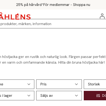
25% på hårvård*
För medlemmar - Shoppa nu
 höstjacka ger en rustik och naturlig look. Färgen passar perfekt
r en varm och omfamnande känsla. Hitta din bruna höstjacka här!
ill produktsidan
ver produkter
ke
Pris
Storlek
s i lager
Säljs av
Döl