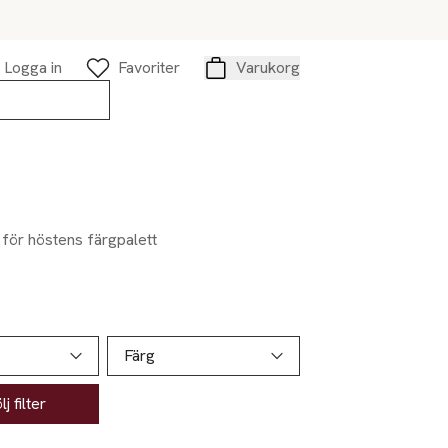
Logga in
Favoriter
Varukorg
Varukorg
 för höstens färgpalett
Färg
j filter