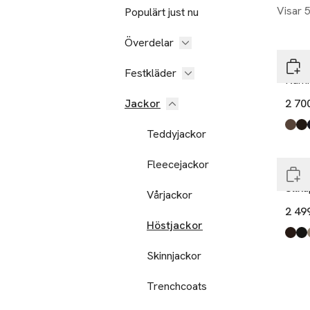
Visar 
Populärt just nu
Överdelar
Part
Festkläder
Kami
Jackor
2 70
Produ
Dark
Mole
Dark
Medi
Blac
Tawn
Teddyjackor
End
Fleecejackor
Wer
Ullk
Vårjackor
2 49
Höstjackor
Produ
Brow
Blac
Mole
Grey
Skinnjackor
Trenchcoats