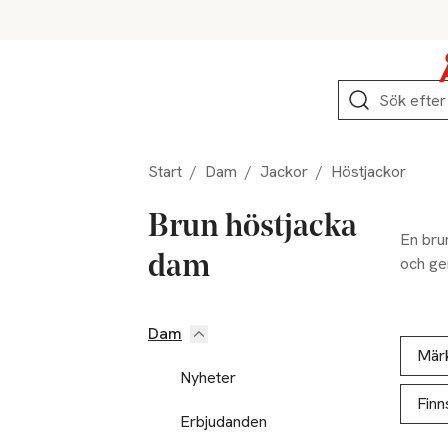
Hoppa till produktnavigation
Hoppa till innehåll
Hoppa till sidfot
Sök
Start
/
Dam
/
Jackor
/
Höstjackor
Brun höstjacka
En brun
dam
och ge
Dam
Hoppa till produktsidan
Hoppa t
Lista ö
Mär
Nyheter
Finn
Erbjudanden