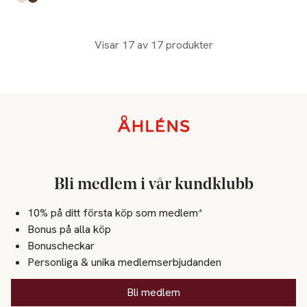
Produkten finns i färgerna:
Ivory
Brown
,
,
Visar 17 av 17 produkter
Sidfot
Bli medlem i vår kundklubb
10% på ditt första köp som medlem*
Bonus på alla köp
Bonuscheckar
Personliga & unika medlemserbjudanden
Bli medlem