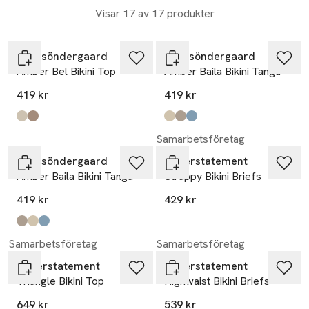
Visar 17 av 17 produkter
Becksöndergaard
Becksöndergaard
Amber Bel Bikini Top
Amber Baila Bikini Tanga
419 kr
419 kr
Produkten finns i färgerna:
Mocha Brown
Dusty Rose
,
,
Produkten finns i färgerna:
Mocha Brown
Dusty Rose
Dazzling Blue
,
,
,
Samarbetsföretag
Becksöndergaard
Understatement
Amber Baila Bikini Tanga
Strappy Bikini Briefs
419 kr
429 kr
Produkten finns i färgerna:
Dusty Rose
Mocha Brown
Dazzling Blue
,
,
,
Samarbetsföretag
Samarbetsföretag
Understatement
Understatement
Triangle Bikini Top
Highwaist Bikini Briefs
649 kr
539 kr