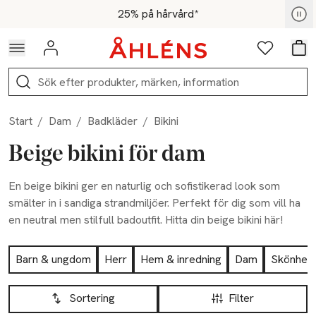
Hoppa till navigationsmenyn
Hoppa till innehåll
Hoppa till sidfot
För medlemmar - Shoppa nu
25% på hårvård*
Logga in
Favoriter
Var
Sök
Start
/
Dam
/
Badkläder
/
Bikini
Beige bikini för dam
En beige bikini ger en naturlig och sofistikerad look som
smälter in i sandiga strandmiljöer. Perfekt för dig som vill ha
en neutral men stilfull badoutfit. Hitta din beige bikini här!
Hoppa till produktsidan
Barn & ungdom
Herr
Hem & inredning
Dam
Skönhet
Hoppa till produktsidan
Lista över produkter
Sortering
Filter