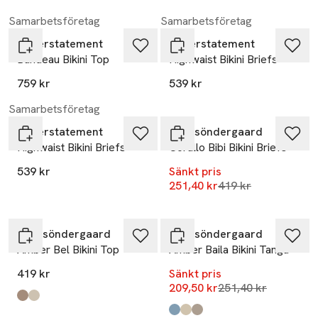
Samarbetsföretag
Samarbetsföretag
Understatement
Understatement
Bandeau Bikini Top
Highwaist Bikini Briefs
759 kr
539 kr
-40%
Samarbetsföretag
Understatement
Becksöndergaard
Highwaist Bikini Briefs
Corallo Bibi Bikini Briefs
539 kr
Sänkt pris
Lägsta pris 30 dag
251,40 kr
419 kr
-17%
Becksöndergaard
Becksöndergaard
Amber Bel Bikini Top
Amber Baila Bikini Tanga
419 kr
Sänkt pris
Lägsta pris 30 dag
209,50 kr
251,40 kr
Produkten finns i färgerna:
Dusty Rose
Mocha Brown
,
,
Produkten finns i färgerna:
Dazzling Blue
Mocha Brown
Dusty Rose
,
,
,