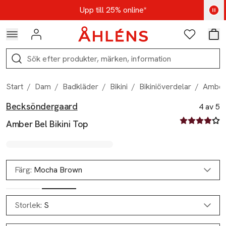
Hoppa till navigationsmenyn
Hoppa till innehåll
Hoppa till sidfot
Kod: AUG25 - Shoppa nu
Upp till 25% online*
Logga in
Favoriter
Var
Sök
Start
/
Dam
/
Badkläder
/
Bikini
/
Bikiniöverdelar
/
Amber 
Becksöndergaard
Produktbilder
Hoppa över bildspelet
Produktinformation
4 av 5
4 av fem stjä
Amber Bel Bikini Top
Färg:
Mocha Brown
Storlek:
S