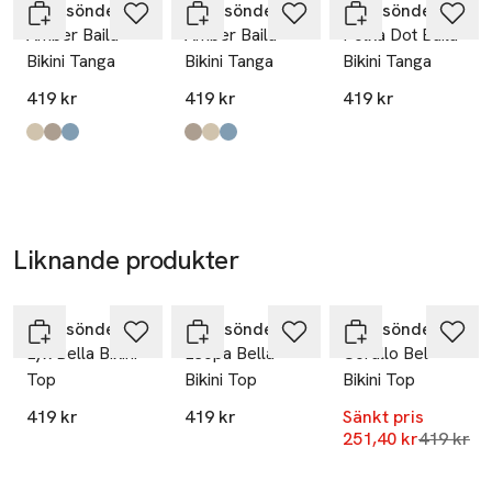
Becksöndergaard
Becksöndergaard
Becksöndergaard
Amber Baila
Amber Baila
Polka Dot Baila
Bikini Tanga
Bikini Tanga
Bikini Tanga
419 kr
419 kr
419 kr
Produkten finns i färgerna:
Mocha Brown
Dusty Rose
Dazzling Blue
,
,
,
Produkten finns i färgerna:
Dusty Rose
Mocha Brown
Dazzling Blue
,
,
,
Liknande produkter
-40%
Hoppa över bildspelet
Becksöndergaard
Becksöndergaard
Becksöndergaard
Lyx Bella Bikini
Leopa Bella
Corallo Bel
Top
Bikini Top
Bikini Top
419 kr
419 kr
Sänkt pris
Lägsta pr
251,40 kr
419 kr