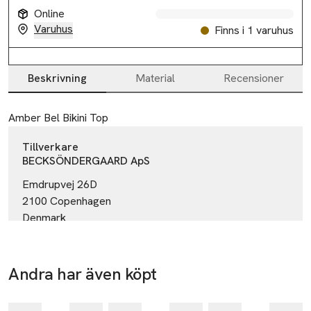
Online
Varuhus
Finns i 1 varuhus
Beskrivning
Material
Recensioner
Beskrivning
Amber Bel Bikini Top
Tillverkare
BECKSÖNDERGAARD ApS
Emdrupvej 26D
2100 Copenhagen
Denmark
email@becksondergaard.com
E-post
Mobilnummer
Andra har även köpt
SKU: 66631565
Hoppa över bildspelet