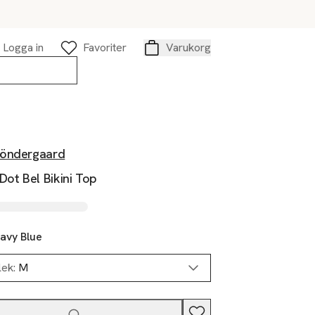
Logga in
Favoriter
Varukorg
Varukorg
öndergaard
Dot Bel Bikini Top
avy Blue
lek:
M