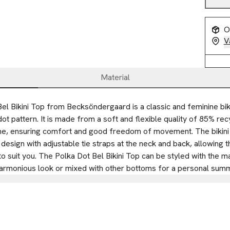
O
V
Material
l Bikini Top from Becksöndergaard is a classic and feminine bikin
ot pattern. It is made from a soft and flexible quality of 85% rec
e, ensuring comfort and good freedom of movement. The bikini 
 design with adjustable tie straps at the neck and back, allowing the
to suit you. The Polka Dot Bel Bikini Top can be styled with the mat
armonious look or mixed with other bottoms for a personal sum
RGAARD ApS
26D
hagen