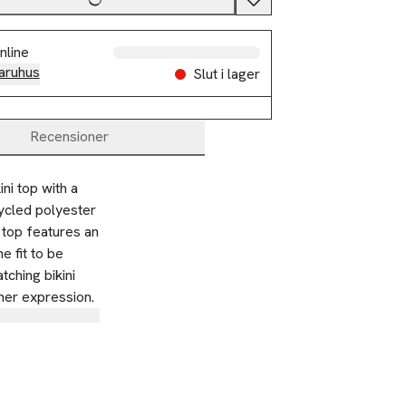
nline
aruhus
Slut i lager
Recensioner
i top with a 
ycled polyester 
top features an 
 fit to be 
ching bikini 
mer expression.