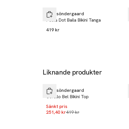
Hoppa över bildspelet
Denmark
Becksöndergaard
email@beck
Polka Dot Baila Bikini Tanga
E-post
Mobilnumme
419 kr
SKU: 66658707
Liknande produkter
-40%
Hoppa över bildspelet
Becksöndergaard
Corallo Bel Bikini Top
Sänkt pris
Lägsta pris 30 dagar
251,40 kr
419 kr