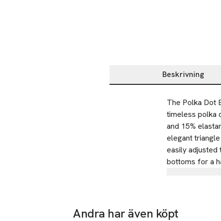
Beskrivning
Beskrivning
The Polka Dot Be
timeless polka d
and 15% elastan
elegant triangle
easily adjusted 
bottoms for a h
Tillverkare
BECKSÖNDE
Emdrupvej 
Andra har även köpt
2100 Copen