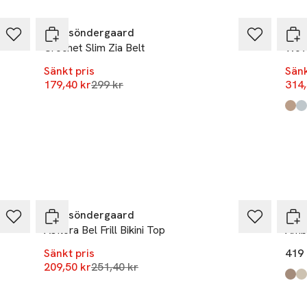
-40%
-17
Becksöndergaard
Bec
sondergaard.com
Crochet Slim Zia Belt
Wove
r
Sänkt pris
Sänk
Lägsta pris 30 dagar
179,40 kr
299 kr
314,
Prod
Moc
Skyw
-17%
Becksöndergaard
Bec
Asflora Bel Frill Bikini Top
Ambe
Sänkt pris
419 
Lägsta pris 30 dagar
209,50 kr
251,40 kr
Prod
Dust
Moc