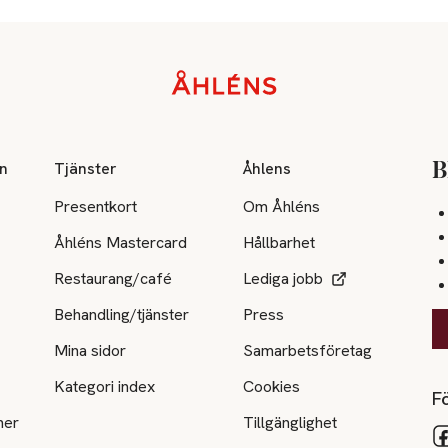
on
Tjänster
Åhlens
B
Presentkort
Om Åhléns
Åhléns Mastercard
Hållbarhet
Restaurang/café
Lediga jobb
Behandling/tjänster
Press
Mina sidor
Samarbetsföretag
Kategori index
Cookies
Fö
ner
Tillgänglighet