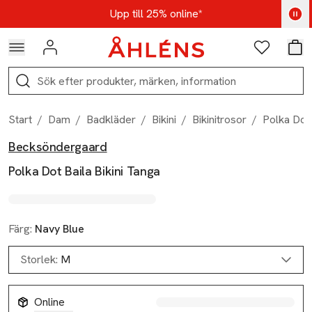
Hoppa till navigationsmenyn
Hoppa till innehåll
Hoppa till sidfot
Kod: AUG25 - Shoppa nu
Upp till 25% online*
Logga in
Favoriter
Var
Sök
Start
/
Dam
/
Badkläder
/
Bikini
/
Bikinitrosor
/
Polka Dot 
Becksöndergaard
Produktbilder
Hoppa över bildspelet
Produktinformation
Polka Dot Baila Bikini Tanga
Färg:
Navy Blue
Storlek:
M
Online