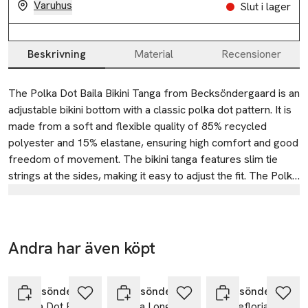
Varuhus
Slut i lager
Beskrivning
Material
Recensioner
Beskrivning
The Polka Dot Baila Bikini Tanga from Becksöndergaard is an 
adjustable bikini bottom with a classic polka dot pattern. It is 
made from a soft and flexible quality of 85% recycled 
polyester and 15% elastane, ensuring high comfort and good 
freedom of movement. The bikini tanga features slim tie 
strings at the sides, making it easy to adjust the fit. The Polka 
Dot Baila Bikini Tanga can be styled with the matching Polka 
Tillverkare
Dot Bel Bikini Top for a coordinated set or mixed with other 
BECKSÖNDERGAARD ApS
bikini tops for a personal look.
Emdrupvej 26D
Andra har även köpt
2100 Copenhagen
-17%
Hoppa över bildspelet
Denmark
Becksöndergaard
Becksöndergaard
Becksöndergaard
email@becksondergaard.com
Polka Dot Bel
Leopa Long
Brodefloria Sia
E-post