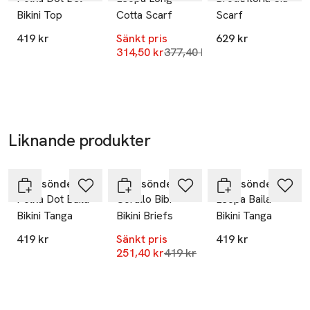
Bikini Top
Cotta Scarf
Scarf
Mobilnummer
SKU: 66658656
419 kr
Sänkt pris
629 kr
Lägsta pris 30 dagar
314,50 kr
377,40 kr
Liknande produkter
-40%
Hoppa över bildspelet
Becksöndergaard
Becksöndergaard
Becksöndergaard
Polka Dot Baila
Corallo Bibi
Leopa Baila
Bikini Tanga
Bikini Briefs
Bikini Tanga
419 kr
Sänkt pris
419 kr
Lägsta pris 30 dagar
251,40 kr
419 kr