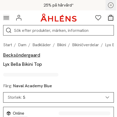
Hoppa till navigationsmenyn
Hoppa till innehåll
Hoppa till sidfot
För medlemmar - Shoppa nu
25% på hårvård*
Logga in
Favoriter
Var
Sök
Start
/
Dam
/
Badkläder
/
Bikini
/
Bikiniöverdelar
/
Lyx Be
Becksöndergaard
Produktbilder
Hoppa över bildspelet
Produktinformation
Lyx Bella Bikini Top
Färg:
Naval Academy Blue
Storlek:
S
Online