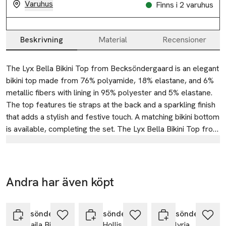
Varuhus
Finns i 2 varuhus
Beskrivning
Material
Recensioner
Beskrivning
The Lyx Bella Bikini Top from Becksöndergaard is an elegant 
bikini top made from 76% polyamide, 18% elastane, and 6% 
metallic fibers with lining in 95% polyester and 5% elastane. 
The top features tie straps at the back and a sparkling finish 
that adds a stylish and festive touch. A matching bikini bottom 
is available, completing the set. The Lyx Bella Bikini Top from 
Becksöndergaard combines comfort with modern design, 
Tillverkare
perfect for both beach days and pool parties.
BECKSÖNDERGAARD ApS
Emdrupvej 26D
Andra har även köpt
2100 Copenhagen
-17%
Nyhet
Hoppa över bildspelet
Denmark
Becksöndergaard
Becksöndergaard
Becksöndergaard
email@becksondergaard.com
Lyx Baila Bikini
Zale Hollis Bag
Tapelyria
E-post