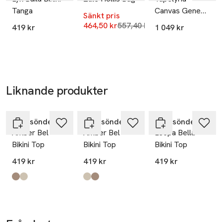
Tanga
Canvas Gene
Mobilnummer
Sänkt pris
Bag
Lägsta pris 30 dagar
464,50 kr
557,40 kr
SKU: 66631564
419 kr
1 049 kr
Liknande produkter
Hoppa över bildspelet
Becksöndergaard
Becksöndergaard
Becksöndergaard
Amber Bel
Amber Bel
Leopa Bella
Bikini Top
Bikini Top
Bikini Top
419 kr
419 kr
419 kr
Produkten finns i färgerna:
Dusty Rose
Mocha Brown
,
,
Produkten finns i färgerna:
Mocha Brown
Dusty Rose
,
,