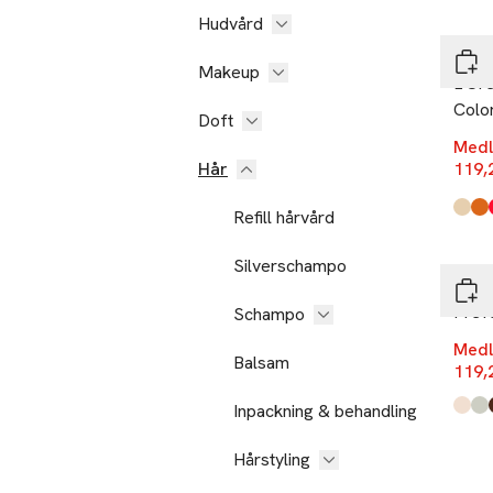
-25
Hudvård
L'Oré
Makeup
L'Oré
Colo
Doft
Medl
Hår
119,
Refill hårvård
Produ
Vikin
Vivi
Vivid
Vivid
Vivid
Vivid
-25
Silverschampo
L'Oré
Préf
Schampo
Medl
Balsam
119,
Inpackning & behandling
Produ
10,1 
10,2
4 Tah
5 Ro
Hårstyling