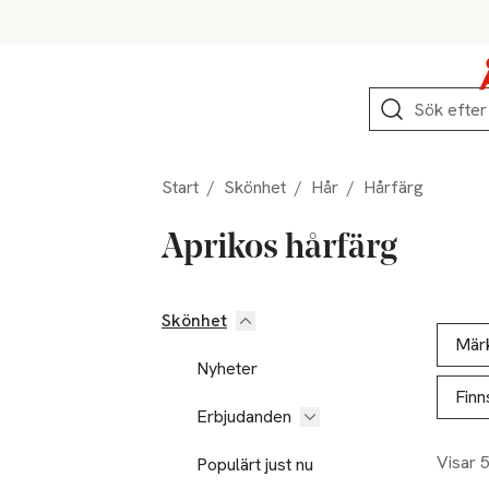
Hoppa till produktnavigation
Hoppa till innehåll
Hoppa till sidfot
Sök
Start
/
Skönhet
/
Hår
/
Hårfärg
Aprikos hårfärg
Skönhet
Hoppa till produktsidan
Hoppa t
Lista ö
Mär
Nyheter
Finn
Erbjudanden
Visar 
Populärt just nu