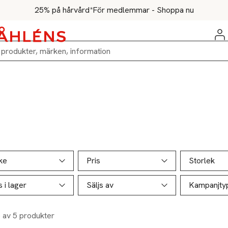
25% på hårvård*
För medlemmar - Shoppa nu
ill produktsidan
ver produkter
ke
Pris
Storlek
s i lager
Säljs av
Kampanjty
5 av 5 produkter