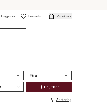
Logga in
Favoriter
Varukorg
Varukorg
Färg
p
Dölj filter
Sortering