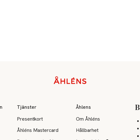
on
Tjänster
Åhlens
B
Presentkort
Om Åhléns
Åhléns Mastercard
Hållbarhet