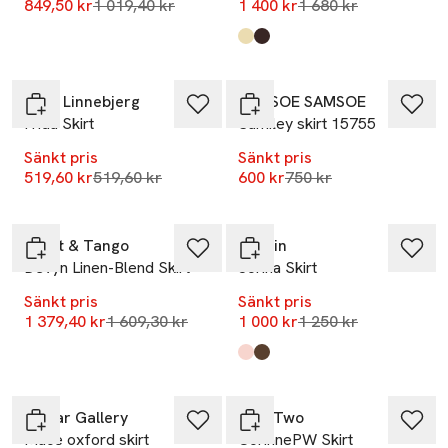
Lägsta pris 30 dagar
Lägsta pris 30 dagar
849,50 kr
1 019,40 kr
1 400 kr
1 680 kr
Produkten finns i färgerna:
Light Lemon2
Chocolate
,
,
-20%
Sibin Linnebjerg
SAMSOE SAMSOE
Frida Skirt
Samiley skirt 15755
Sänkt pris
Sänkt pris
Lägsta pris 30 dagar
Lägsta pris 30 dagar
519,60 kr
519,60 kr
600 kr
750 kr
-14%
-20%
Twist & Tango
Stylein
Devyn Linen-Blend Skirt
Jorina Skirt
Sänkt pris
Sänkt pris
Lägsta pris 30 dagar
Lägsta pris 30 dagar
1 379,40 kr
1 609,30 kr
1 000 kr
1 250 kr
Produkten finns i färgerna:
Off Pink
Cacao
,
,
-20%
-20%
Ahlvar Gallery
Part Two
Mace oxford skirt
CorinnePW Skirt