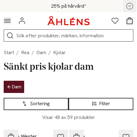
Hoppa till navigationsmenyn
Hoppa till innehåll
Hoppa till sidfot
För medlemmar - Shoppa nu
25% på hårvård*
Logga in
Favoriter
Var
Sök
Start
/
Rea
/
Dam
/
Kjolar
Sänkt pris kjolar dam
Hoppa till produktsidan
Dam
Hoppa till produktsidan
Lista över produkter
Sortering
Filter
Visar 48 av 59 produkter
-40%
-40%
Carin Wester
Wera