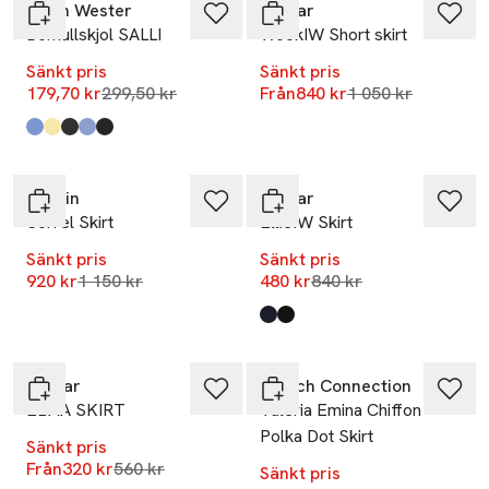
Carin Wester
Inwear
Bomullskjol SALLI
WookIW Short skirt
Sänkt pris
Sänkt pris
Lägsta pris 30 dagar
Lägsta pris 30 da
179,70 kr
299,50 kr
Från
840 kr
1 050 kr
Produkten finns i färgerna:
Mid Blue Stripe
Light Yellow
Dark Brown
Light Blue
Black
,
,
,
,
,
-20%
-43%
Stylein
Inwear
Sorrel Skirt
EllieIW Skirt
Sänkt pris
Sänkt pris
Lägsta pris 30 dagar
Lägsta pris 30 dagar
920 kr
1 150 kr
480 kr
840 kr
-43%
Produkten finns i färgerna:
Marine Blue
Black
,
,
Nyhet
-43%
Inwear
French Connection
ELVIA SKIRT
Valeria Emina Chiffon
Polka Dot Skirt
Sänkt pris
Lägsta pris 30 dagar
Från
320 kr
560 kr
Sänkt pris