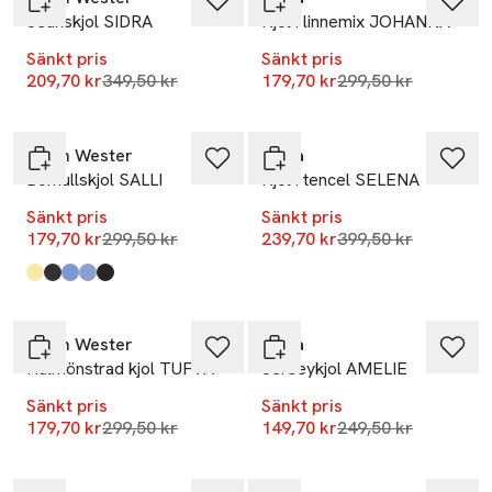
Jeanskjol SIDRA
Kjol i linnemix JOHANNA
Sänkt pris
Sänkt pris
Lägsta pris 30 dagar
Lägsta pris 30 dag
209,70 kr
349,50 kr
179,70 kr
299,50 kr
-40%
-40%
Carin Wester
Wera
Bomullskjol SALLI
Kjol i tencel SELENA
Sänkt pris
Sänkt pris
Lägsta pris 30 dagar
Lägsta pris 30 dag
179,70 kr
299,50 kr
239,70 kr
399,50 kr
Produkten finns i färgerna:
Light Yellow
Dark Brown
Mid Blue Stripe
Light Blue
Black
,
,
,
,
,
-40%
-40%
Carin Wester
Wera
Hålmönstrad kjol TUFVA
Jerseykjol AMELIE
Sänkt pris
Sänkt pris
Lägsta pris 30 dagar
Lägsta pris 30 dag
179,70 kr
299,50 kr
149,70 kr
249,50 kr
-40%
-20%