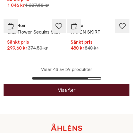
Lägsta pris 30 dagar
1 046 kr
1 307,50 kr
-20%
-43%
Neo Noir
Inwear
Gilla Flower Sequins Skirt
RAVEN SKIRT
Sänkt pris
Sänkt pris
Lägsta pris 30 dagar
Lägsta pris 30 dagar
299,60 kr
374,50 kr
480 kr
840 kr
Visar 48 av 59 produkter
Visa fler
Sidfot