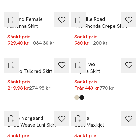
-14%
-20%
Second Female
Marville Road
Adrienna Skirt
The Rhonda Crepe Skirt
Sänkt pris
Sänkt pris
-43%
Lägsta pris 30 dagar
Lägsta pris 30 dagar
929,40 kr
1 084,30 kr
960 kr
1 200 kr
-20%
Nyhet
Vila
Part Two
Vianvo Tailored Skirt
Bojana Skirt
Sänkt pris
Sänkt pris
Lägsta pris 30 dagar
Lägsta pris 30 da
219,98 kr
274,98 kr
Från
440 kr
770 kr
Produkten finns i färgerna:
French Oak
Black
,
,
-17%
-17%
Mads Nørgaard
Malina
Dyed Weave Luni Skirt
Satin Maxikjol
Sänkt pris
Sänkt pris