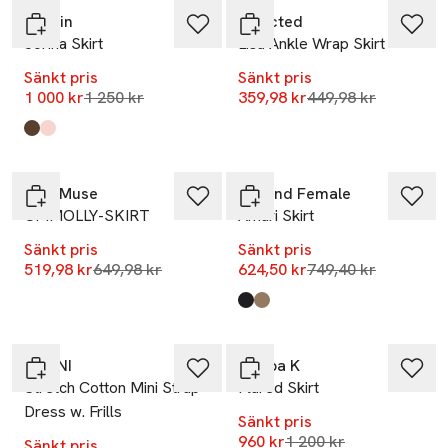
Stylein
Selected
Jorina Skirt
Lisa Ankle Wrap Skirt
Sänkt pris
Sänkt pris
Lägsta pris 30 dagar
Lägsta pris 30 dag
1 000 kr
1 250 kr
359,98 kr
449,98 kr
Produkten finns i färgerna:
Cacao
Off Pink
,
,
-20%
-17%
CPH Muse
Second Female
CMMOLLY-SKIRT
Amari Skirt
Sänkt pris
Sänkt pris
Lägsta pris 30 dagar
Lägsta pris 30 dag
519,98 kr
649,98 kr
624,50 kr
749,40 kr
Produkten finns i färgerna:
Black
Petrified Oak
,
,
-20%
-20%
GANNI
Filippa K
Stretch Cotton Mini Strap
Flared Skirt
Dress w. Frills
Sänkt pris
Lägsta pris 30 dagar
960 kr
1 200 kr
Sänkt pris