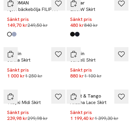
Å WOMAN
Inwear
Kjol i bäckebölja FILIPPA
EllieIW Skirt
Sänkt pris
Sänkt pris
Lägsta pris 30 dagar
Lägsta pris 30 dagar
149,70 kr
249,50 kr
480 kr
840 kr
Produkten finns i färgerna:
White
Blue Stripe
,
,
Produkten finns i färgerna:
Black
Marine Blue
,
,
-20%
-20%
Stylein
Stylein
Jorina Skirt
Jansell Shirt
Sänkt pris
Sänkt pris
Lägsta pris 30 dagar
Lägsta pris 30 dagar
1 000 kr
1 250 kr
880 kr
1 100 kr
-20%
-14%
Vila
Twist & Tango
Vilayki Midi Skirt
Akasha Lace Skirt
Sänkt pris
Sänkt pris
Lägsta pris 30 dagar
Lägsta pris 30 da
239,98 kr
299,98 kr
1 199,40 kr
1 399,30 kr
-20%
-20%