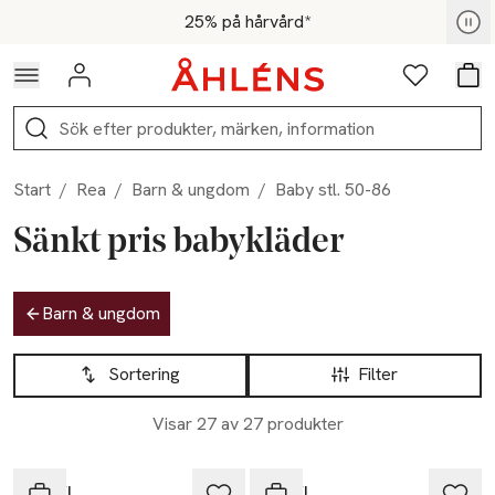
Hoppa till navigationsmenyn
Hoppa till innehåll
Hoppa till sidfot
För medlemmar - Shoppa nu
25% på hårvård*
Logga in
Favoriter
Var
Sök
Start
/
Rea
/
Barn & ungdom
/
Baby stl. 50-86
Sänkt pris babykläder
Hoppa till produktsidan
Barn & ungdom
Hoppa till produktsidan
Lista över produkter
Sortering
Filter
Visar 27 av 27 produkter
-40%
-40%
RIKIKI
RIKIKI