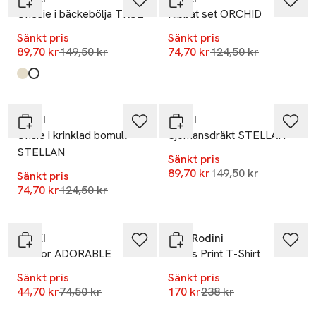
Onesie i bäckebölja TRUE
Ribbat set ORCHID
Sänkt pris
Sänkt pris
Lägsta pris 30 dagar
Lägsta pris 30 dagar
89,70 kr
149,50 kr
74,70 kr
124,50 kr
Produkten finns i färgerna:
Cherry
Flowers
,
,
-40%
-40%
RIKIKI
RIKIKI
Onsie i krinklad bomull
Sjömansdräkt STELLAN
STELLAN
Sänkt pris
Lägsta pris 30 dagar
89,70 kr
149,50 kr
Sänkt pris
Lägsta pris 30 dagar
74,70 kr
124,50 kr
-40%
-29%
RIKIKI
Mini Rodini
Tossor ADORABLE
Aliens Print T-Shirt
Sänkt pris
Sänkt pris
Lägsta pris 30 dagar
Lägsta pris 30 dagar
44,70 kr
74,50 kr
170 kr
238 kr
-40%
-29%