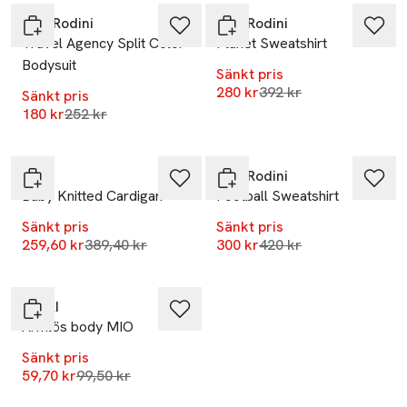
Mini Rodini
Mini Rodini
Travel Agency Split Color
Planet Sweatshirt
Bodysuit
Sänkt pris
Lägsta pris 30 dagar
280 kr
392 kr
Sänkt pris
Lägsta pris 30 dagar
180 kr
252 kr
-33%
-29%
Livly
Mini Rodini
Baby Knitted Cardigan
Football Sweatshirt
Sänkt pris
Sänkt pris
Lägsta pris 30 dagar
Lägsta pris 30 dagar
259,60 kr
389,40 kr
300 kr
420 kr
-40%
RIKIKI
Ärmlös body MIO
Sänkt pris
Lägsta pris 30 dagar
59,70 kr
99,50 kr