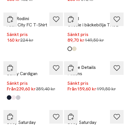
-29%
-40%
Mini Rodini
RIKIKI
Alien City FC T-Shirt
Onesie i bäckebölja TRUE
Sänkt pris
Sänkt pris
Lägsta pris 30 dagar
Lägsta pris 30 dagar
160 kr
224 kr
89,70 kr
149,50 kr
Produkten finns i färgerna:
Flowers
Cherry
,
,
-33%
-20%
Livly
Elodie Details
Bunny Cardigan
Mittens
Sänkt pris
Sänkt pris
Lägsta pris 30 dagar
Lägsta pris 30
Från
239,60 kr
359,40 kr
Från
159,60 kr
199,50 kr
Produkten finns i färgerna:
Navy
Baby Pink
Grey
,
,
,
-33%
-33%
Livly
Livly
Body Saturday
Body Saturday