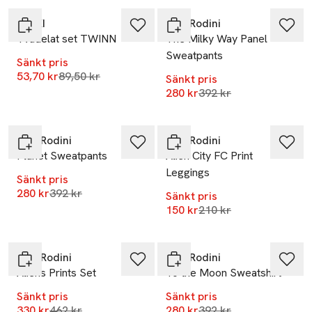
RIKIKI
Mini Rodini
Tvådelat set TWINN
The Milky Way Panel
Sweatpants
Sänkt pris
Lägsta pris 30 dagar
53,70 kr
89,50 kr
Sänkt pris
Lägsta pris 30 dagar
280 kr
392 kr
-29%
-29%
Mini Rodini
Mini Rodini
Planet Sweatpants
Alien City FC Print
Leggings
Sänkt pris
Lägsta pris 30 dagar
280 kr
392 kr
Sänkt pris
Lägsta pris 30 dagar
150 kr
210 kr
-29%
-29%
Mini Rodini
Mini Rodini
Aliens Prints Set
To the Moon Sweatshirt
Sänkt pris
Sänkt pris
Lägsta pris 30 dagar
Lägsta pris 30 dagar
330 kr
462 kr
280 kr
392 kr