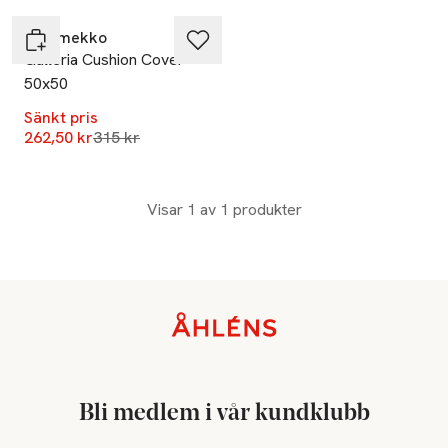
Marimekko
Galleria Cushion Cover
50x50
Sänkt pris
Lägsta pris 30 dagar
262,50 kr
315 kr
Visar 1 av 1 produkter
Sidfot
Bli medlem i vår kundklubb