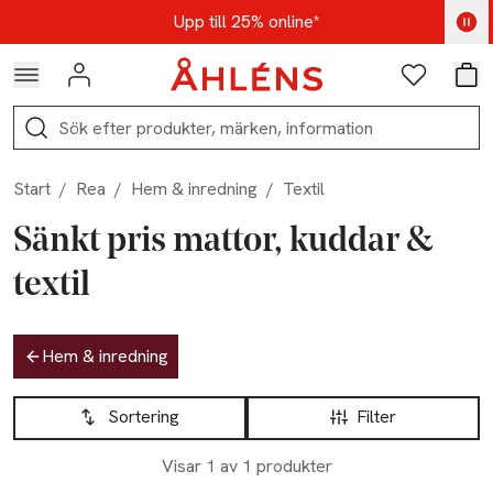
Hoppa till navigationsmenyn
Hoppa till innehåll
Hoppa till sidfot
Kod: AUG25 - Shoppa nu
Upp till 25% online*
Logga in
Favoriter
Var
Sök
Start
/
Rea
/
Hem & inredning
/
Textil
Sänkt pris mattor, kuddar &
textil
Hoppa till produktsidan
Hem & inredning
Hoppa till produktsidan
Lista över produkter
Sortering
Filter
Visar 1 av 1 produkter
-17%