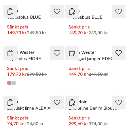
Wera
Wera
Viskosblus BLUE
Viskosblus BLUE
Sänkt pris
Sänkt pris
Lägsta pris 30 dagar
Lägsta pris 30 dag
149,70 kr
249,50 kr
149,70 kr
249,50 kr
-40%
-40%
Carin Wester
Carin Wester
Skjortblus FIORE
V-ringad jumper EDESSA
Sänkt pris
Sänkt pris
Lägsta pris 30 dagar
Lägsta pris 30 dag
179,70 kr
299,50 kr
149,70 kr
249,50 kr
Produkten finns i färgerna:
Red Stripe
Beige Stripe
,
,
-40%
-20%
Wera
Neo Noir
Elastiskt linne ALEXIA
Emmeline Denim Blouse
Sänkt pris
Sänkt pris
Lägsta pris 30 dagar
Lägsta pris 30 dag
74,70 kr
124,50 kr
299,60 kr
374,50 kr