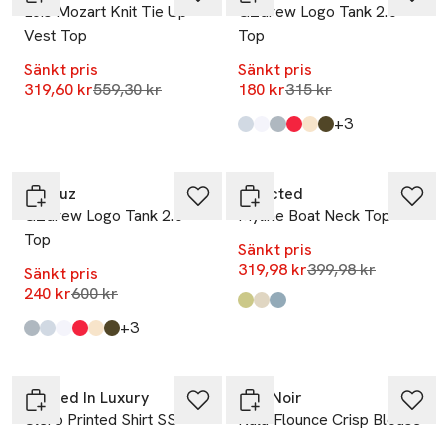
Lois Mozart Knit Tie Up
GZdrew Logo Tank 2.0
Vest Top
Top
Sänkt pris
Sänkt pris
Lägsta pris 30 dagar
Lägsta pris 30 dagar
319,60 kr
559,30 kr
180 kr
315 kr
till
+3
Produkten finns i färgerna:
Blue Finch
Bright White
Grey Blue
Tomato
Gz Butter Yellow
Military Olive
,
,
,
,
,
,
-60%
-20%
Gestuz
Selected
GZdrew Logo Tank 2.0
Myline Boat Neck Top
Top
Sänkt pris
Lägsta pris 30 dag
319,98 kr
399,98 kr
Sänkt pris
Lägsta pris 30 dagar
240 kr
600 kr
Produkten finns i färgerna:
Lint
Egret
Dusty Blue
,
,
,
till
+3
Produkten finns i färgerna:
Grey Blue
Blue Finch
Bright White
Tomato
Gz Butter Yellow
Military Olive
,
,
,
,
,
,
-33%
-20%
Soaked In Luxury
Neo Noir
Clero Printed Shirt SS
Nula Flounce Crisp Blouse