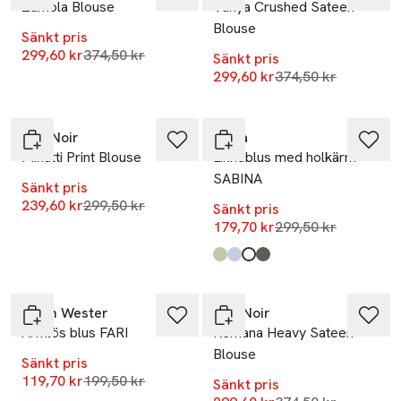
Zamola Blouse
Vanya Crushed Sateen
Blouse
Sänkt pris
Lägsta pris 30 dagar
299,60 kr
374,50 kr
Sänkt pris
Lägsta pris 30 dag
299,60 kr
374,50 kr
-20%
-40%
Neo Noir
Wera
Minutti Print Blouse
Linneblus med holkärm
SABINA
Sänkt pris
Lägsta pris 30 dagar
239,60 kr
299,50 kr
Sänkt pris
Lägsta pris 30 dag
179,70 kr
299,50 kr
Produkten finns i färgerna:
Light Green
Blue
White
Mole
,
,
,
,
-40%
-20%
Carin Wester
Neo Noir
Ärmlös blus FARI
Remana Heavy Sateen
Blouse
Sänkt pris
Lägsta pris 30 dagar
119,70 kr
199,50 kr
Sänkt pris