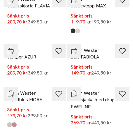
Jeansskjorta FLAVIA
Jerseytopp MAX
Sänkt pris
Sänkt pris
Lägsta pris 30 dagar
Lägsta pris 30 dag
209,70 kr
349,50 kr
119,70 kr
199,50 kr
Produkten finns i färgerna:
Black
Dots
,
,
-40%
-40%
Wera
Carin Wester
Jumper AZUR
Blus FABIOLA
Sänkt pris
Sänkt pris
Lägsta pris 30 dagar
Lägsta pris 30 dag
209,70 kr
349,50 kr
149,70 kr
249,50 kr
-40%
-40%
Carin Wester
Carin Wester
Skjortblus FIORE
Jeansjacka med dragsko
EWELINE
Sänkt pris
Lägsta pris 30 dagar
179,70 kr
299,50 kr
Sänkt pris
Lägsta pris 30 dag
269,70 kr
449,50 kr
Produkten finns i färgerna:
Beige Stripe
Red Stripe
,
,
-40%
-40%