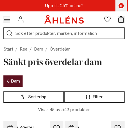
Hoppa till navigationsmenyn
Hoppa till innehåll
Hoppa till sidfot
Kod: AUG25 - Shoppa nu
Upp till 25% online*
Logga in
Favoriter
Var
Sök
Start
/
Rea
/
Dam
/
Överdelar
Sänkt pris överdelar dam
Hoppa till produktsidan
Dam
Hoppa till produktsidan
Lista över produkter
Sortering
Filter
Visar 48 av 543 produkter
-40%
-40%
Carin Wester
Wera