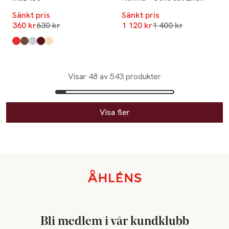
Sänkt pris
Sänkt pris
Lägsta pris 30 dagar
Lägsta pris 30 dagar
360 kr
630 kr
1 120 kr
1 400 kr
Produkten finns i färgerna:
Tomato
Rain Drum
Ultra Light Grey Mélange
Cabernet
Frozen Dew
,
,
,
,
,
Visar 48 av 543 produkter
Visa fler
Sidfot
Bli medlem i vår kundklubb