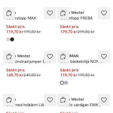
-40%
-40%
Wera
Carin Wester
Jerseytopp MAX
Denimtopp FREBA
Sänkt pris
Sänkt pris
Lägsta pris 30 dagar
Lägsta pris 30 dag
119,70 kr
199,50 kr
179,70 kr
299,50 kr
Produkten finns i färgerna:
Dots
Black
,
,
-40%
-40%
Carin Wester
Å WOMAN
Hålmönstrad jumper ERIS
Blus i bäckebölja NONNA
Sänkt pris
Sänkt pris
Lägsta pris 30 dagar
Lägsta pris 30 dag
149,70 kr
249,50 kr
119,70 kr
199,50 kr
Produkten finns i färgerna:
Beige Stripe
Blue Stripe
,
,
-40%
-40%
Wera
Carin Wester
Blus med holkärm LIA
Ärmlös cardigan ENIKO