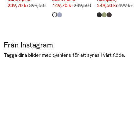
Lägsta pris 30 dagar
Lägsta pris 30 dagar
Lägsta pr
239,70 kr
399,50 kr
149,70 kr
249,50 kr
249,50 kr
499 kr
Produkten finns i färgerna:
White
Blue Stripe
,
,
Produkten finns i fä
Black
Sage
Dark Brown
,
,
,
Från Instagram
Tagga dina bilder med @ahlens för att synas i vårt flöde.