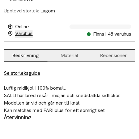
Upplevd storlek:
Lagom
Online
Varuhus
Finns i 48 varuhus
Beskrivning
Material
Recensioner
Beskrivning
Se storleksguide
Luftig midikjol i 100% bomull.

SALLI har bred resår i midjan och snedställda sidfickor.

Modellen är vid och går ner till knät.

Kan matchas med FARI blus för ett somrigt set.

Återvinning
Lämna gamla textilier till välgörenhet eller
• Vid midikjol i 100% bomull

återvinningscentral.
• Bred resår i midjan
