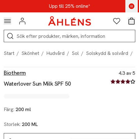
Hoppa till navigationsmenyn
Hoppa till innehåll
Hoppa till sidfot
Kod: AUG25 - Shoppa nu
Upp till 25% online*
Logga in
Favoriter
Var
Sök
Start
/
Skönhet
/
Hudvård
/
Sol
/
Solskydd & solvård
/
W
Produktbilder
Hoppa över bildspelet
Produktinformation
Biotherm
4.3 av 5
4.3 av fem st
Waterlover Sun Milk SPF 50
Färg:
200 ml
Storlek:
200 ML