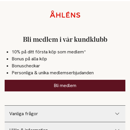
- 10 av 10 anser att produkten är enkel att applicera.**

Sidfot
*77 % biologiskt nedbrytbar produkt med filter.

Bli medlem i vår kundklubb
10% på ditt första köp som medlem*
**Självutvärdering med 50 kvinnor och män i åldern 19–64 år.
Bonus på alla köp
Bonuscheckar
Personliga & unika medlemserbjudanden
Bli medlem
Vanliga frågor