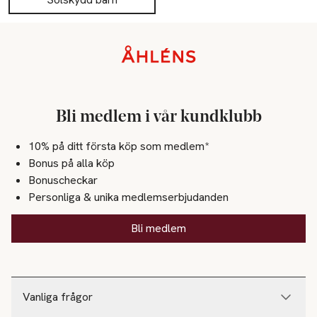
- 9 av 10 ser inga vita märken på huden efter applicering.**

Sidfot
- 10 av 10 anser att produkten är enkel att applicera.**

Bli medlem i vår kundklubb
*77 % biologiskt nedbrytbar produkt med filter.

**Självutvärdering med 50 kvinnor och män i åldern 19–64 år.
10% på ditt första köp som medlem*
Bonus på alla köp
Bonuscheckar
Personliga & unika medlemserbjudanden
Bli medlem
Vanliga frågor