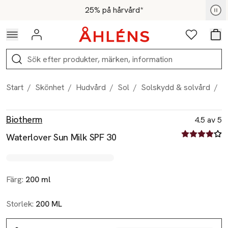
Hoppa till navigationsmenyn
Hoppa till innehåll
Hoppa till sidfot
För medlemmar - Shoppa nu
25% på hårvård*
Logga in
Favoriter
Var
Sök
Start
/
Skönhet
/
Hudvård
/
Sol
/
Solskydd & solvård
/
W
Produktbilder
Hoppa över bildspelet
Produktinformation
Biotherm
4.5 av 5
4.5 av fem st
Waterlover Sun Milk SPF 30
Färg:
200 ml
Storlek:
200 ML