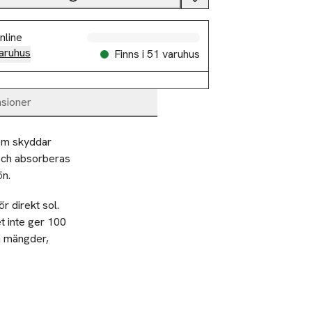
nline
aruhus
Finns i 51 varuhus
sioner
om skyddar 
och absorberas 
ön.
r direkt sol.
t inte ger 100
ga mängder,
 eller torkat
 då solen är som
du applicerar
er, för att