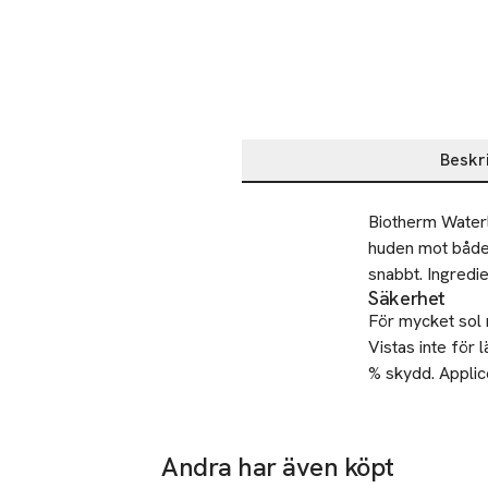
Beskr
Beskrivning
Biotherm Water
huden mot både 
snabbt. Ingredi
Säkerhet
För mycket sol m
Vistas inte för
% skydd. Applic
minst en handful
sig. Skydda bar
starkast. Använ
Andra har även köpt
för litet solsk