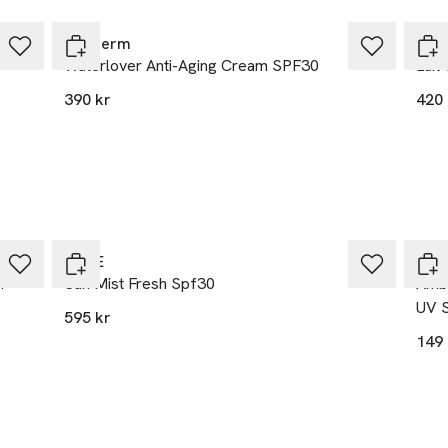
t. Utsätt inte små barn för direkt sol. Ger inte 100 % skydd mot 
r en allvarlig hälsorisk.
Biotherm
Bio
Waterlover Anti-Aging Cream SPF30
Lait
390 kr
420 
20% vid köp över 200kr
eal.com
NUXE
Gar
r
h
Sun Mist Fresh Spf30
Ambr
UV 
595 kr
149 