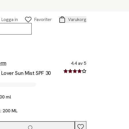
Logga in
Favoriter
Varukorg
Varukorg
erm
4.4 av 5
4.4 av fem stjärnor
 Lover Sun Mist SPF 30
00 ml
k:
200 ML