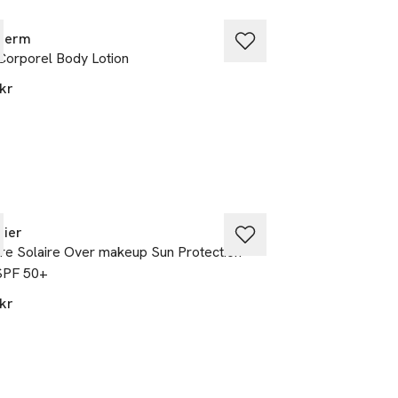
solen. För
therm
Biotherm
 Corporel Body Lotion
Waterlover Anti-
kr
390 kr
nier
Lancaster
e Solaire Over makeup Sun Protection
Sun Beauty Body M
SPF 50+
570 kr
kr