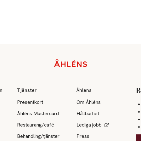
on
Tjänster
Åhlens
B
Presentkort
Om Åhléns
Åhléns Mastercard
Hållbarhet
Restaurang/café
Lediga jobb
Behandling/tjänster
Press