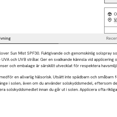
O
V
ivning
Recen
lover Sun Mist SPF30. Fuktgivande och genomskinlig solspray s
UVA och UVB strålar. Ger en svalkande kännsla vid applicering 
enser och embalage är särskillt utvecklat för respektera havsmilj
edför en allvarlig hälsorisk. Utsätt inte spädbarn och småbarn fö
 länge i solen, även om du använder solskyddsmedel, eftersom de
era solskyddsmedlet innan du går ut i solen. Applicera ofta rikli
l, för att bibehålla skyddet, särskilt när barnet har badat, svettats
n med hatt, T-shirt och solglasögon. Undvik solen mitt på dagen,
d en produkt med rätt skyddsnivå som passar för din hudtyp. Om 
yddsmedel får du mycket sämre skydd. Applicera ofta rikliga mängd