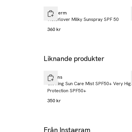
Hoppa över bildspelet
bibehålla skydde
mycket sol medfö
Biotherm
Waterlover Milky Sunspray SPF 50
Tillverkare
360 kr
L'Oreal LPD
14
rue Royale
75008 Paris
Liknande produkter
France
Hoppa över bildspelet
kontakt@lor
E-post
Clarins
Mobilnumme
Glowing Sun Care Mist SPF50+ Very Hig
Protection SPF50+
SKU: 90568653
350 kr
Från Instagram