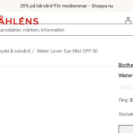
25% på hårvård*
För medlemmar - Shoppa nu
kydd & solvård
/
Water Lover Sun Mist SPF 30
Bioth
Water
Färg:
2
Storle