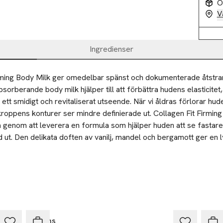
O
V
Ingredienser
rming Body Milk ger omedelbar spänst och dokumenterade åtstram
orberande body milk hjälper till att förbättra hudens elasticitet,
 ett smidigt och revitaliserat utseende. När vi åldras förlorar hud
 kroppens konturer ser mindre definierade ut. Collagen Fit Firming
 genom att leverera en formula som hjälper huden att se fastare,
d ut. Den delikata doften av vanilj, mandel och bergamott ger en lyx
psvårdsrutin, vilket gör den både effektiv och njutbar. Biotech Pla
klig mängd på armar, ben eller andra områden på kroppen där du vi
, denna Biotherm-exklusiva ingrediens bidrar till att göra din hud
fuktning. Massera försiktigt in mjölken i huden med cirkulära rörel
ehåller kollagenpeptidfraktioner med 2 kollagenbyggstenar: Tripe
helt.
fein bidrar till fastare hud. Biotech Plankton + Koffein ökar NAD+,
ed +30 %, som bidrar till att revitalisera huden* *In vitro-test på 
Ta 2 betala 35:-
raktioner och Biotech Plankton™. Stärk din kroppshud från första
/elasticitet* +38 % återfuktning** +33 % slätare hud*** *Instrumen
Åhléns
Bio