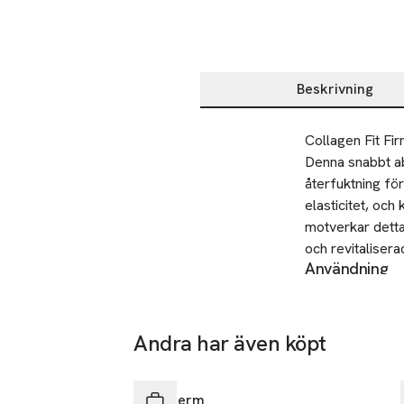
Beskrivning
Beskrivning
Collagen Fit Fi
Denna snabbt abs
återfuktning för
elasticitet, och
motverkar detta
och revitalisera
Användning
din dagliga krop
Applicera en ri
35 näringsämnen
fasthet och åter
mer spänst. Inn
har absorberats 
Tetrapeptid. Kof
Andra har även köpt
energimolekyl, m
Tillverkare
Hoppa över bildspelet
kollagenpeptidf
L'Oreal LPD
Biotherm
+10 % hudfasthet