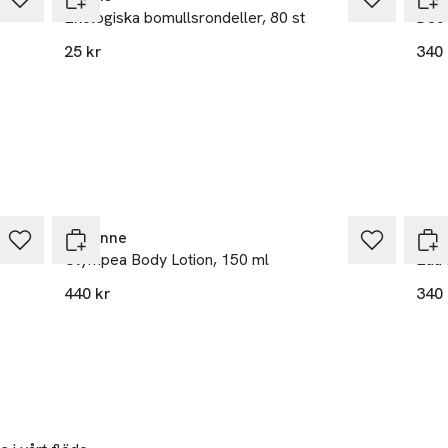
Ekologiska bomullsrondeller, 80 st
Deo 
 test. ***Kliniskt test på 42 kvinnor, efter 1 månad.
25 kr
340 
eal.com
r
Rabanne
Bio
Olympea Body Lotion, 150 ml
Eau 
440 kr
340 