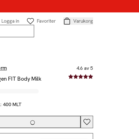
Logga in
Favoriter
Varukorg
Varukorg
erm
4.6 av 5
4.6 av fem stjärnor
gen FIT Body Milk
k:
400 MLT