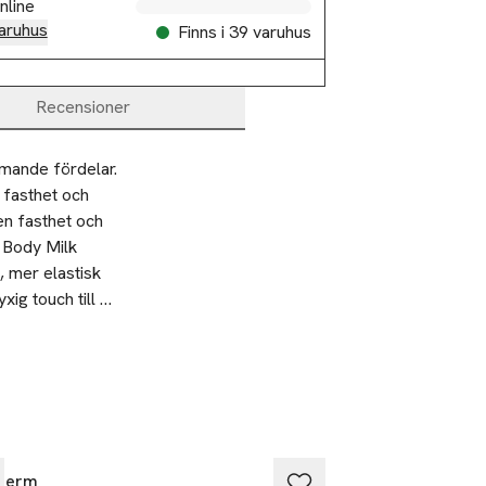
nline
aruhus
Finns i 39 varuhus
Recensioner
ande fördelar. 
 fasthet och 
en fasthet och 
 Body Milk 
 mer elastisk 
ig touch till 
nkton™: Rik på 
ll förbättra
 starkare med 
ser tills den
ptid och 
 en viktig 
 användningen: 
tellt test. 
therm
Biotherm