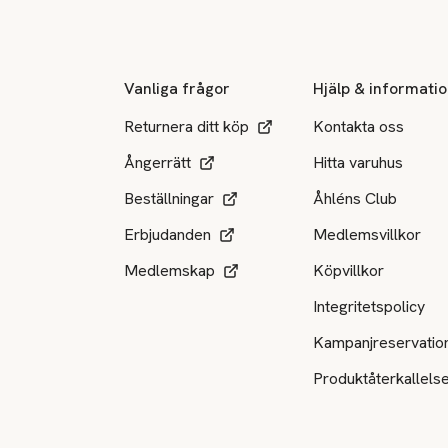
Sidfot
Vanliga frågor
Hjälp & informati
Returnera ditt köp
Kontakta oss
Ångerrätt
Hitta varuhus
Beställningar
Åhléns Club
Erbjudanden
Medlemsvillkor
Medlemskap
Köpvillkor
Integritetspolicy
Kampanjreservatio
Produktåterkallels
Tillgängliga betalsätt