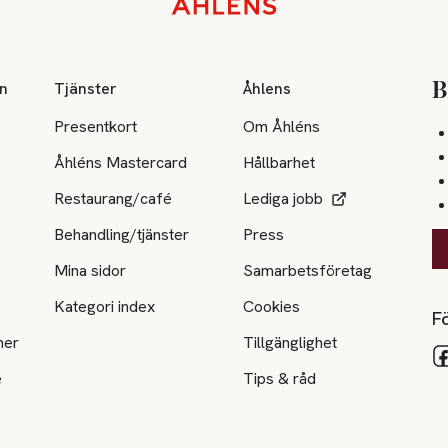
on
Tjänster
Åhlens
B
Presentkort
Om Åhléns
Åhléns Mastercard
Hållbarhet
Restaurang/café
Lediga jobb
Behandling/tjänster
Press
Mina sidor
Samarbetsföretag
Kategori index
Cookies
Fö
ner
Tillgänglighet
e
Tips & råd