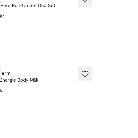
Pure Roll-On Set Duo Set
Lait Corporel Acti
Body Lotion
kr
360 kr
therm
ALL I AM BEAUTY
Energie Body Milk
Tinted Body Souff
kr
379 kr