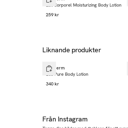
14
Lait Corporel Moisturizing Body Lotion
**Instrumentellt
rue Royale
259 kr
75008 Paris
France
kontakt@lor
E-post
Mobilnumme
Liknande produkter
SKU: 66370797
Hoppa över bildspelet
Biotherm
Eau Pure Body Lotion
340 kr
Från Instagram