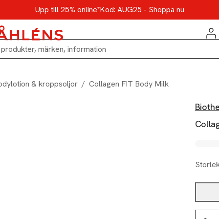
Upp till 25% online*
Kod: AUG25 - Shoppa nu
odylotion & kroppsoljor
/
Collagen FIT Body Milk
Bioth
Colla
Storle