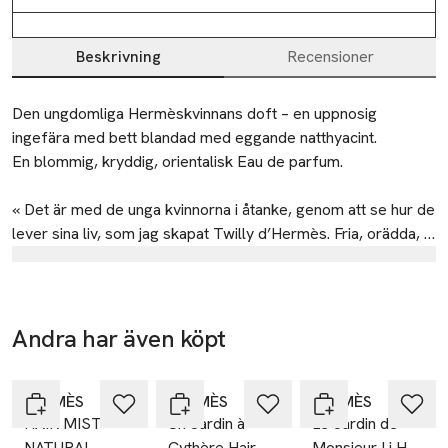
Beskrivning
Recensioner
Beskrivning
Den ungdomliga Hermèskvinnans doft – en uppnosig 
ingefära med bett blandad med eggande natthyacint.

En blommig, kryddig, orientalisk Eau de parfum.

« Det är med de unga kvinnorna i åtanke, genom att se hur de 
lever sina liv, som jag skapat Twilly d’Hermès. Fria, orädda, 
uppkopplade, lekfulla och kaxiga vägrar de att göra vad som 
Tillverkare
förväntas av dem, går mot strömmen, gör saker i sin egen 
Hermès
takt och skapar en helt ny livsrytm. » Christine Nagel

23
Andra har även köpt
Det är i den andan som Christine Nagel tagit fram Twilly 
rue Boissy d’Anglas
Hoppa över bildspelet
d'Hermès. En doft där ingefära, natthyacint och sandelträ ger 
75008 Paris
ett hettande sting och signalerar eggande attraktion och 
HERMÈS
France
HERMÈS
HERMÈS
HAIR MIST
Un Jardin à
Le Jardin de
uppvaknande sensualism. Det handknutna sidenbandet kring 
anna-lena.sich@hermes.com
NATURAL
Cythère Hair
Monsieur Li Hair