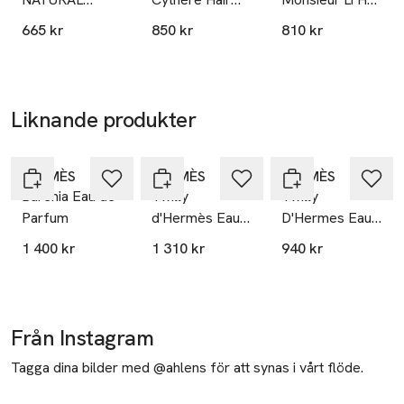
E-post
flaskan är en fantasifull detalj, som understryker den lekfulla 
SPRAY
and body
and body
stilen. Varje sidenband är unikt.
Mobilnummer
665 kr
850 kr
810 kr
Shower Gel
Shower Gel
SKU: 89683025
Liknande produkter
Hoppa över bildspelet
HERMÈS
HERMÈS
HERMÈS
Barénia Eau de
Twilly
Twilly
Parfum
d'Hermès Eau
D'Hermes Eau
Poivrée, Eau de
Ginger EdP
1 400 kr
1 310 kr
940 kr
Parfum
Från Instagram
Tagga dina bilder med @ahlens för att synas i vårt flöde.