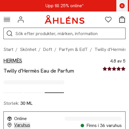
Hoppa till navigationsmenyn
Hoppa till innehåll
Hoppa till sidfot
Kod: AUG25 - Shoppa nu
Upp till 25% online*
Logga in
Favoriter
Var
Sök
Start
/
Skönhet
/
Doft
/
Parfym & EdT
/
Twilly d'Hermès
HERMÈS
Produktbilder
Hoppa över bildspelet
Produktinformation
4.8 av 5
4.8 av fem st
Twilly d'Hermès Eau de Parfum
Storlek:
30 ML
Online
Varuhus
Finns i 36 varuhus