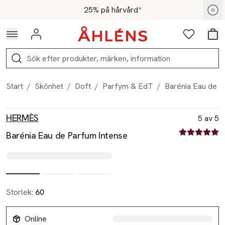
Hoppa till navigationsmenyn
Hoppa till innehåll
Hoppa till sidfot
För medlemmar - Shoppa nu
25% på hårvård*
Logga in
Favoriter
Var
Sök
Start
/
Skönhet
/
Doft
/
Parfym & EdT
/
Barénia Eau de P
Produktbilder
Hoppa över bildspelet
Produktinformation
HERMÈS
5 av 5
5 av fem stjä
Barénia Eau de Parfum Intense
Storlek:
60
Online