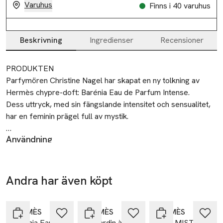
Varuhus
Finns i 40 varuhus
Beskrivning
Ingredienser
Recensioner
Beskrivning
PRODUKTEN

Parfymören Christine Nagel har skapat en ny tolkning av 
Hermès chypre-doft: Barénia Eau de Parfum Intense.   

Dess uttryck, med sin fängslande intensitet och sensualitet, 
har en feminin prägel full av mystik. 

Användning
DOFTNOTERNA

För en långvarig doft, applicera den parfymerade
Barénia Eau de Parfum Intense är trogen den elegans som 
kroppskrämen Barénia Eau de Parfum. Spraya sedan Barénia
finns hos en traditionell och intensiv chypre-doft och 
Eau de Parfum Intense med en generös gest.
förstärker mjukheten hos fjärilslilja och djupet i ekträ. De 
Andra har även köpt
suggestiva lädertonerna hos Barénia-lädret understryker 
Tillverkare
Hoppa över bildspelet
harmoniskt den intensitet som finns i en perfekt patchouli, 
Hermès
och skapar därmed en unik och fängslande signatur. 

HERMÈS
HERMÈS
HERMÈS
23
Barénia Eau de
Un Jardin à
HAIR MIST