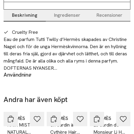
Beskrivning
Ingredienser
Recensioner
Beskrivning
Cruelty Free
Eau de parfum Tutti Twilly d’Hermès skapades av Christine 
Nagel och för de unga Hermèskvinnorna. Den är en hyllning 
till deras fria själ, gjord av djärvhet och lätthet, och till deras 
mångfald. De är alla olika och alla ryms i denna parfym.

DOFTERNAS NYANSER

Användning
En blommig och fruktig eau de parfum med en generös 
N/A
karaktär vävd med söt ingefärablomma, fyllig litchi och 
omslutande mysk.

Tillverkare
FÖREMÅLET

Andra har även köpt
Hermès
Den ikoniska flaskan i form av en lykta har designats av 
Hoppa över bildspelet
23
Florence Manlik. Den är fyrkantig och prydd med en 
rue Boissy d’Anglas
inverterad skiftande litchiröd nyans. Den vita korken har ett 
HERMÈS
HERMÈS
HERMÈS
75008 Paris
HAIR MIST
Un Jardin à
Le Jardin de
sidenband signerad Carine Brancowitz. Alla sidenband är 
France
NATURAL
Cythère Hair
Monsieur Li Hair
handknutna och unika.
