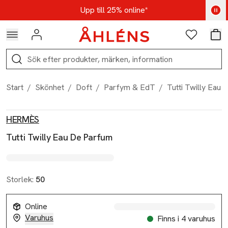
Hoppa till navigationsmenyn
Hoppa till innehåll
Hoppa till sidfot
Kod: AUG25 - Shoppa nu
Upp till 25% online*
Logga in
Favoriter
Var
Sök
Start
/
Skönhet
/
Doft
/
Parfym & EdT
/
Tutti Twilly Eau
Produktbilder
Hoppa över bildspelet
Produktinformation
HERMÈS
Tutti Twilly Eau De Parfum
Storlek:
50
Online
Varuhus
Finns i 4 varuhus