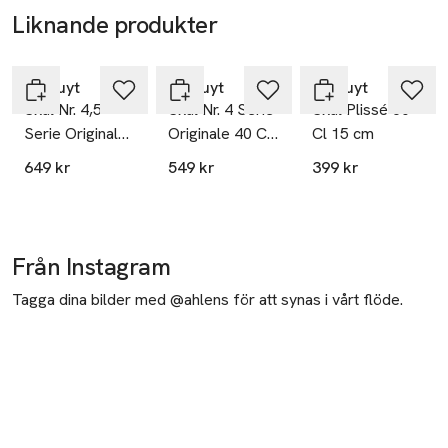
Liknande produkter
Hoppa över bildspelet
Pillivuyt
Pillivuyt
Pillivuyt
Skål Nr. 4,5
Skål Nr. 4 Serie
Skål Plissé 60
Serie Originale
Originale 40 Cl
Cl 15 cm
50 Cl 12,5 cm
11 cm
649 kr
549 kr
399 kr
Från Instagram
Tagga dina bilder med @ahlens för att synas i vårt flöde.