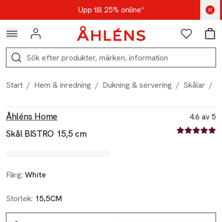
Hoppa till navigationsmenyn
Hoppa till innehåll
Hoppa till sidfot
Kod: AUG25 - Shoppa nu
Upp till 25% online*
Logga in
Favoriter
Var
Sök
Start
/
Hem & inredning
/
Dukning & servering
/
Skålar
/
S
Produktbilder
Hoppa över bildspelet
Produktinformation
Åhléns Home
4.6 av 5
4.6 av fem st
Skål BISTRO 15,5 cm
Färg:
White
Storlek:
15,5CM