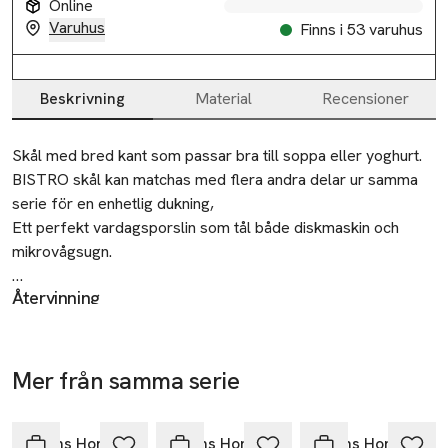
Online
Varuhus
Finns i 53 varuhus
Beskrivning
Material
Recensioner
Beskrivning
Skål med bred kant som passar bra till soppa eller yoghurt.

BISTRO skål kan matchas med flera andra delar ur samma 
serie för en enhetlig dukning,

Ett perfekt vardagsporslin som tål både diskmaskin och 
mikrovågsugn.

Återvinning
• Skål med bred kant

Lämnas till välgörenhet eller återvinningscentral.
• Tål maskindisk

• Tål mikrovågsugn

Tillverkare
• Diameter: 15,5 cm

Mer från samma serie
Åhléns AB
• Matcha med andra delar ur BISTRO-serien
Hoppa över bildspelet
Dalagatan 100
113 43 Stockholm
Åhléns Home
Åhléns Home
Åhléns Home