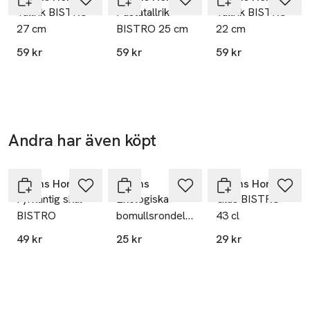
Sweden
Tallrik BISTRO
Pastatallrik
Tallrik BISTRO
27 cm
BISTRO 25 cm
22 cm
info.hk@ahlens.se
E-post
59 kr
59 kr
59 kr
Mobilnummer
SKU: 61005561
Andra har även köpt
Ta 2 betala
35:-
Hoppa över bildspelet
Åhléns Home
Åhléns
Åhléns Home
Fyrkantig skål
Ekologiska
Glas BISTRO
BISTRO
bomullsrondeller,
43 cl
80 st
49 kr
25 kr
29 kr