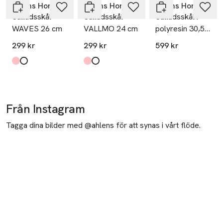
Åhléns Home
Åhléns Home
Åhléns Home
Salladsskål
Salladsskål
Salladsskål i
WAVES 26 cm
VALLMO 24 cm
polyresin 30,5
cm
299 kr
299 kr
599 kr
Produkten finns i färgerna:
Pink/Yellow
Offwhite
,
,
Produkten finns i färgerna:
Pink
Offwhite
,
,
Från Instagram
Tagga dina bilder med @ahlens för att synas i vårt flöde.