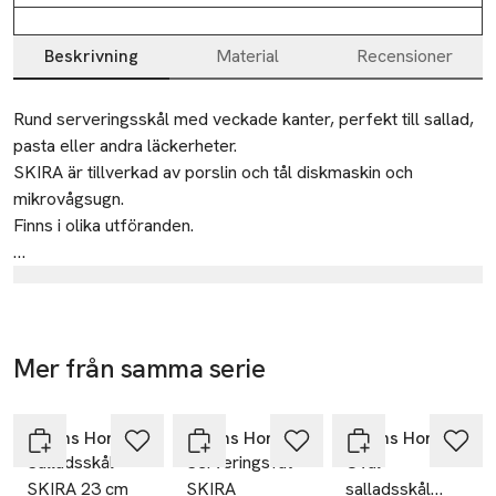
Beskrivning
Material
Recensioner
Beskrivning
Rund serveringsskål med veckade kanter, perfekt till sallad, 
pasta eller andra läckerheter.

SKIRA är tillverkad av porslin och tål diskmaskin och 
mikrovågsugn.

Finns i olika utföranden.

Mått:

Tillverkare
Längd: 31,2 cm

Åhléns AB
Bredd: 28 cm

Höjd: 9 cm
Dalagatan 100
Mer från samma serie
113 43 Stockholm
Hoppa över bildspelet
Sweden
Åhléns Home
Åhléns Home
Åhléns Home
info.hk@ahlens.se
Salladsskål
Serveringsfat
Oval
E-post
SKIRA 23 cm
SKIRA
salladsskål
Mobilnummer