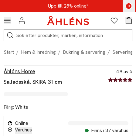
Hoppa till navigationsmenyn
Hoppa till innehåll
Hoppa till sidfot
Kod: AUG25 - Shoppa nu
Upp till 25% online*
Logga in
Favoriter
Var
Sök
Start
/
Hem & inredning
/
Dukning & servering
/
Serveringst
Produktbilder
Hoppa över bildspelet
Produktinformation
Åhléns Home
4.9 av 5
4.9 av fem st
Salladsskål SKIRA 31 cm
Färg:
White
Online
Varuhus
Finns i 37 varuhus