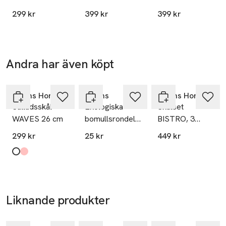
SKIRA 34,4x21
SKU: 61041346
299 kr
399 kr
399 kr
cm
Andra har även köpt
Ta 2 betala
35:-
Hoppa över bildspelet
Åhléns Home
Åhléns
Åhléns Home
Salladsskål
Ekologiska
Skålset
WAVES 26 cm
bomullsrondeller,
BISTRO, 3
80 st
delar
299 kr
25 kr
449 kr
Produkten finns i färgerna:
Offwhite
Pink/Yellow
,
,
Liknande produkter
Hoppa över bildspelet