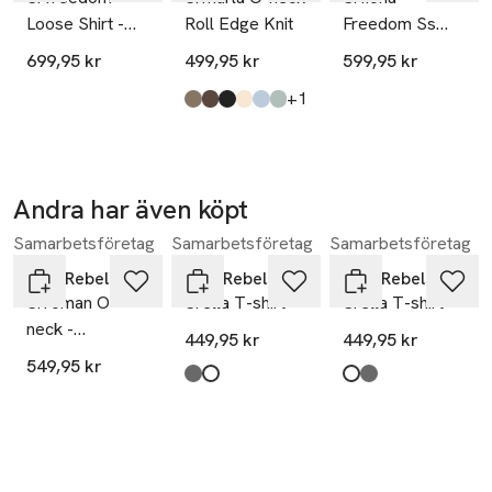
Loose Shirt -
Roll Edge Knit
Freedom Ss
 LENZING™ och ECOVERO™ är varumärken som tillhör 
Black
Shirt -
Lenzing AG
699,95 kr
499,95 kr
599,95 kr
Dreamscape
till
+1
Produkten finns i färgerna:
greige
coffee quartz melange
black
arctic wolf
windsurfer melange
abyss melange
,
,
,
,
,
,
Andra har även köpt
Samarbetsföretag
Samarbetsföretag
Samarbetsföretag
Hoppa över bildspelet
Soft Rebels
Soft Rebels
Soft Rebels
Srroman O-
Srella T-shirt
Srella T-shirt
neck -
449,95 kr
449,95 kr
Cashmere Blue
549,95 kr
Melange
Produkten finns i färgerna:
black
snow white
,
,
Produkten finns i fä
snow white
black
,
,