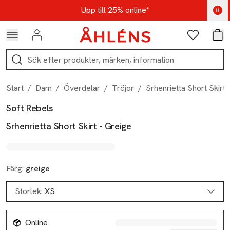
Hoppa till navigationsmenyn
Hoppa till innehåll
Hoppa till sidfot
Kod: AUG25 - Shoppa nu
Upp till 25% online*
Logga in
Favoriter
Var
Sök
Start
/
Dam
/
Överdelar
/
Tröjor
/
Srhenrietta Short Skirt 
Soft Rebels
Produktbilder
Hoppa över bildspelet
Produktinformation
Srhenrietta Short Skirt - Greige
Färg:
greige
Storlek:
XS
Online