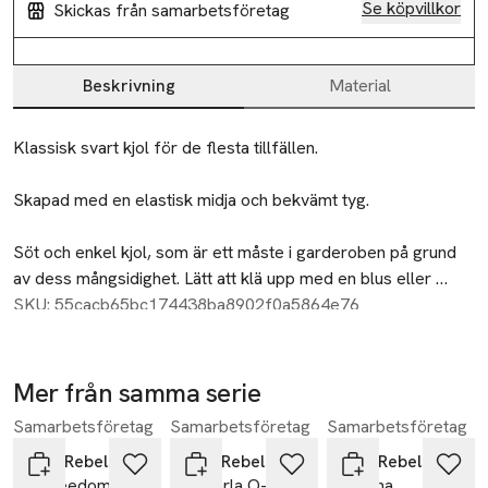
Se köpvillkor
Skickas från samarbetsföretag
Beskrivning
Material
Beskrivning
Klassisk svart kjol för de flesta tillfällen. 
Skapad med en elastisk midja och bekvämt tyg.
Söt och enkel kjol, som är ett måste i garderoben på grund 
av dess mångsidighet. Lätt att klä upp med en blus eller 
kavaj. 
Kvalitet: 80% Viskos (LENZING™ ECOVERO)™ 20% Nylon
SKU: 55cacb65bc174438ba8902f0a5864e76
Rygglängden är 49 cm i storlek S.
Mer från samma serie
 Modellen bär storlek S.
Samarbetsföretag
Samarbetsföretag
Samarbetsföretag
Hoppa över bildspelet
- Stickning
Soft Rebels
Soft Rebels
Soft Rebels
Srfreedom
Srmarla O-neck
Srfiona
- Elastisk midja