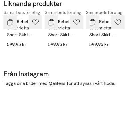
Liknande produkter
Samarbetsföretag
Samarbetsföretag
Samarbetsföretag
Hoppa över bildspelet
Soft Rebels
Soft Rebels
Soft Rebels
Srhenrietta
Srhenrietta
Srhenrietta
Short Skirt -
Short Skirt -
Short Skirt -
Black
Coffee Bean
Total Eclipse
599,95 kr
599,95 kr
599,95 kr
Från Instagram
Tagga dina bilder med @ahlens för att synas i vårt flöde.