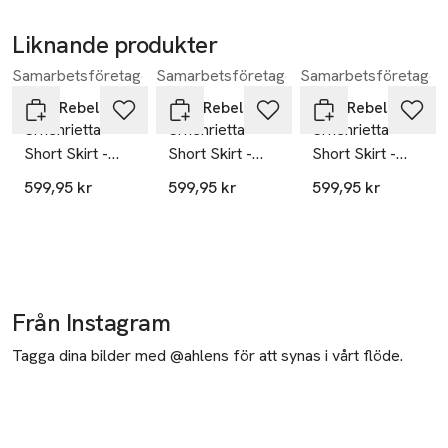
Liknande produkter
Samarbetsföretag
Samarbetsföretag
Samarbetsföretag
Hoppa över bildspelet
Soft Rebels
Soft Rebels
Soft Rebels
Srhenrietta
Srhenrietta
Srhenrietta
Short Skirt -
Short Skirt -
Short Skirt -
Greige
Total Eclipse
Coffee Bean
599,95 kr
599,95 kr
599,95 kr
Från Instagram
Tagga dina bilder med @ahlens för att synas i vårt flöde.