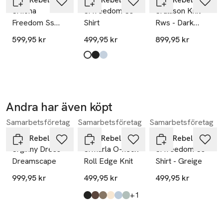
Srfiona
Srfreedom Ss
Srallison Knit -
- Elastisk midja
Freedom Ss
Shirt
Rws - Dark
 LENZING™ och ECOVERO™ är varumärken som tillhör 
Shirt -
Grey Melange
Lenzing AG
599,95 kr
499,95 kr
899,95 kr
Dreamscape
Produkten finns i färgerna:
snow white
black
cashmere blue
,
,
,
Andra har även köpt
Samarbetsföretag
Samarbetsföretag
Samarbetsföretag
Hoppa över bildspelet
Soft Rebels
Soft Rebels
Soft Rebels
Srginny Dress -
Srmarla O-neck
Srfreedom Ss
Dreamscape
Roll Edge Knit
Shirt - Greige
999,95 kr
499,95 kr
499,95 kr
till
+1
Produkten finns i färgerna:
black
coffee quartz melange
greige
arctic wolf
windsurfer melange
abyss melange
,
,
,
,
,
,