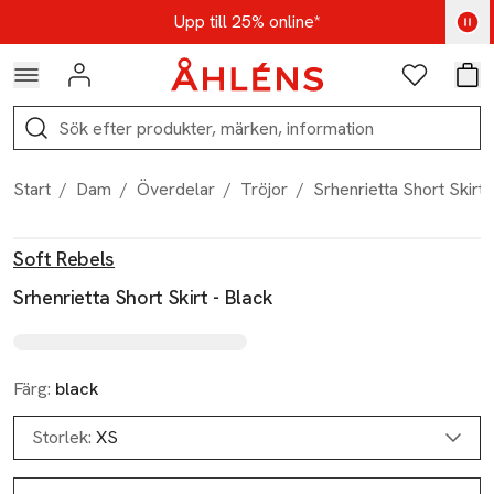
Hoppa till navigationsmenyn
Hoppa till innehåll
Hoppa till sidfot
Kod: AUG25 - Shoppa nu
Upp till 25% online*
Logga in
Favoriter
Var
Sök
Start
/
Dam
/
Överdelar
/
Tröjor
/
Srhenrietta Short Skirt 
Produktbilder
Hoppa över bildspelet
Produktinformation
Soft Rebels
Srhenrietta Short Skirt - Black
Färg:
black
Storlek:
XS