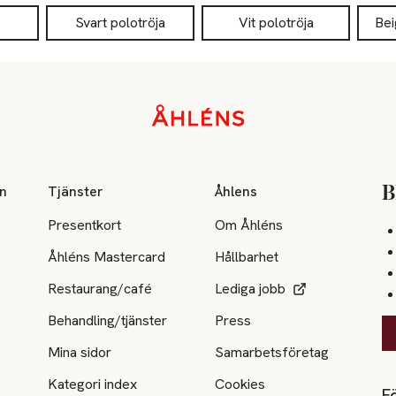
Svart polotröja
Vit polotröja
Bei
on
Tjänster
Åhlens
B
Presentkort
Om Åhléns
Åhléns Mastercard
Hållbarhet
Restaurang/café
Lediga jobb
Behandling/tjänster
Press
Mina sidor
Samarbetsföretag
Kategori index
Cookies
Fö