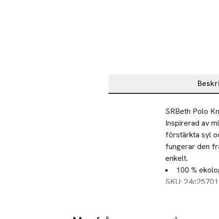
Beskr
Beskrivning
SRBeth Polo Knit
Inspirerad av m
förstärkta syl o
fungerar den frå
enkelt.
100 % ekolog
SKU: 24c2570
pikétröja me
krage Hållba
Lättskött ty
Kombinera med n