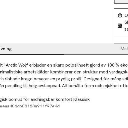
O
S
s
ivning
Mat
 i Arctic Wolf erbjuder en skarp polosilhuett gjord av 100 % ekol
inimalistiska arbetskläder kombinerar den struktur med vardagsk
ch ribbade krage bevarar en prydlig profil. Designad för mångsidi
n pendling till helgavslappnad. Att behålla form och mjukhet efter
isk bomull för andningsbar komfort Klassisk
1eeaa40dcb08188a911f97e4d
d förstärkt slägga och resåbåg
r väv som håller formen genom dagligt bruk
g: maskintvättbart och snabbtorkat
eutrala chinos eller mörk denim för en ren smart-casual look. L