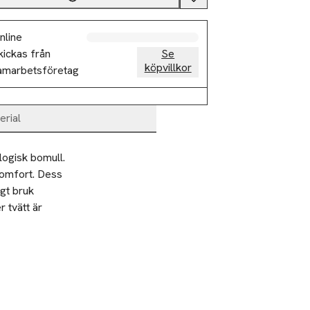
nline
kickas från
Se
köpvillkor
amarbetsföretag
erial
ogisk bomull. 
omfort. Dess 
gt bruk 
 tvätt är 
ägg lager under 