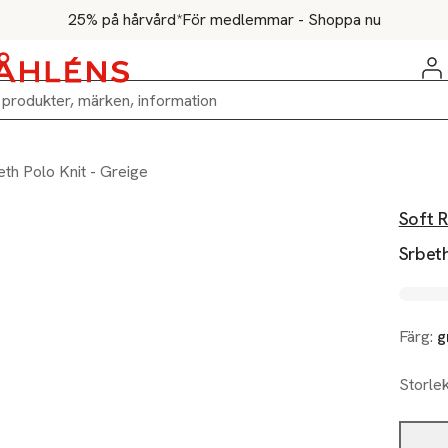
25% på hårvård*
För medlemmar - Shoppa nu
eth Polo Knit - Greige
Soft 
Srbeth
Färg:
g
Storle