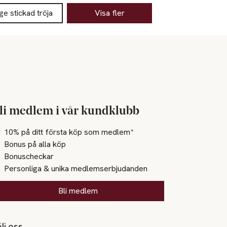
ge stickad tröja
Visa fler
li medlem i vår kundklubb
10% på ditt första köp som medlem*
Bonus på alla köp
Bonuscheckar
Personliga & unika medlemserbjudanden
Bli medlem
lj oss