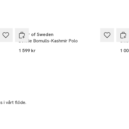
Tiger of Sweden
GA
Bonnie Bomulls-Kashmir Polo
Shie
1 599 kr
1 00
 i vårt flöde.