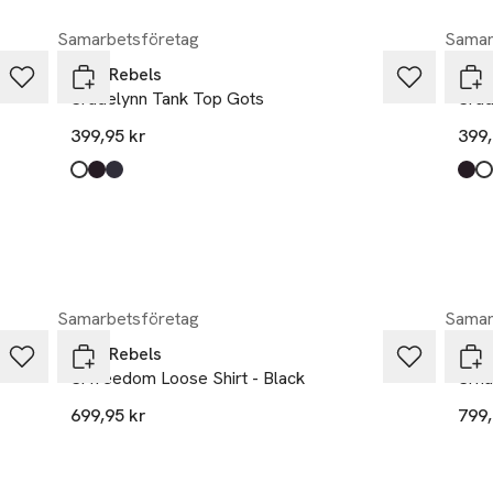
övergångsvär och avsluta med minimalistiska sneakers för att hålla 
Samarbetsföretag
Samar
a avskalade stilen.
00 % ekologisk bomull.
Soft Rebels
Soft
Sradelynn Tank Top Gots
Srad
399,95 kr
399,
Produkten finns i färgerna:
snow white
black
total eclipse
,
,
,
Prod
blac
snow
total
Samarbetsföretag
Samar
Soft Rebels
Soft
Srfreedom Loose Shirt - Black
Srha
699,95 kr
799,