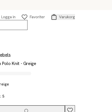
Logga in
Favoriter
Varukorg
Varukorg
Rebels
 Polo Knit - Greige
reige
k:
S