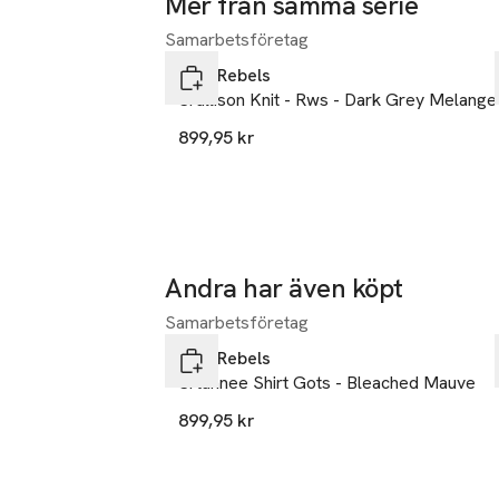
Mer från samma serie
en lätt jacka i 
Samarbetsföretag
Hoppa över bildspelet
med den modern
Soft Rebels
Tillverkad av 1
Srallison Knit - Rws - Dark Grey Melange
899,95 kr
Andra har även köpt
Samarbetsföretag
Hoppa över bildspelet
Soft Rebels
Srtahnee Shirt Gots - Bleached Mauve
899,95 kr