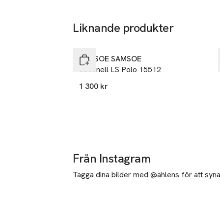
Liknande produkter
Hoppa över bildspelet
SAMSOE SAMSOE
Sadonell LS Polo 15512
1 300 kr
Från Instagram
Tagga dina bilder med @ahlens för att synas