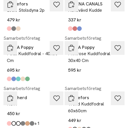
Svanefors
LORENA CANALS
Louie Stolsdyna 2p
Handvävd Kudde
479 kr
337 kr
Produkten finns i färgerna:
korall
grå
beige
,
,
,
Produkten finns i färgerna:
ros, kastanj, naturlig
lönnröd, fushia, terrakotta, j
naturlig, blå salvia, vintageblå,
,
Samarbetsföretag
Samarbetsföretag
Pick A Poppy
Pick A Poppy
Petal Kuddfodral - 40x60
Primrose Kuddfodral -
Cm
30x40 Cm
695 kr
595 kr
Produkten finns i färgerna:
dark pink
blue
teal
ochre
green
,
,
,
,
,
Samarbetsföretag
Samarbetsföretag
Shepherd
Svanefors
Kerri
Trond Kuddfodral
60x60cm
450 kr
449 kr
till
+1
Produkten finns i färgerna:
pink
chestnut
creme
carbon
rusty brown
stone
,
,
,
,
,
,