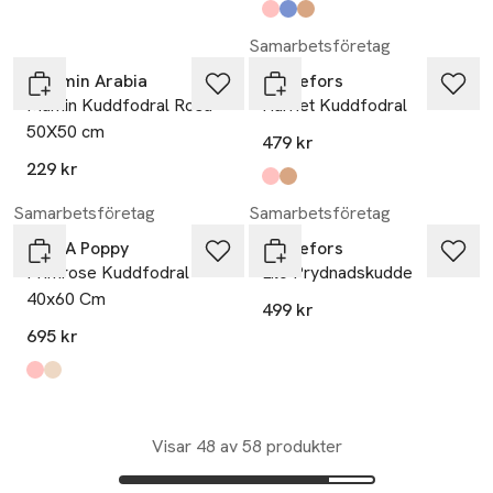
Produkten finns i färgerna:
Grounded
Heavenly
Coffee
,
,
,
Samarbetsföretag
Moomin Arabia
Svanefors
Mumin Kuddfodral Rosa
Harriet Kuddfodral
50X50 cm
479 kr
229 kr
Produkten finns i färgerna:
korall
mörk nougat
,
,
Samarbetsföretag
Samarbetsföretag
Pick A Poppy
Svanefors
Primrose Kuddfodral -
Lilo Prydnadskudde
40x60 Cm
499 kr
695 kr
Produkten finns i färgerna:
dark pink
light ochre
,
,
Visar 48 av 58 produkter