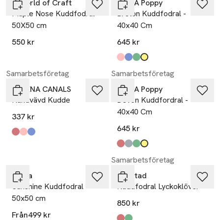
A World of Craft
Pick A Poppy
Maple Nose Kuddfodral
Breton Kuddfodral -
50X50 cm
40x40 Cm
550 kr
645 kr
Produkten finns i färgerna:
pink
blue
green
yellow
,
,
,
,
Samarbetsföretag
Samarbetsföretag
LORENA CANALS
Pick A Poppy
Handvävd Kudde
Devon Kuddfordral -
40x40 Cm
337 kr
645 kr
Produkten finns i färgerna:
lönnröd, fushia, terrakotta, jordbrun, ankgrön, honung
ros, kastanj, naturlig
naturlig, blå salvia, vintageblå, ockra
,
,
,
Produkten finns i färgerna:
red
light blue
green
yellow
,
,
,
,
Samarbetsföretag
Himla
Gyllstad
Sunshine Kuddfodral
Kuddfodral Lyckoklöver
50x50 cm
850 kr
Från
499 kr