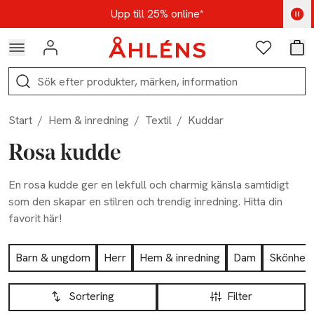
Hoppa till navigationsmenyn
Hoppa till innehåll
Hoppa till sidfot
Kod: AUG25 - Shoppa nu
Upp till 25% online*
Logga in
Favoriter
Var
Sök
Start
/
Hem & inredning
/
Textil
/
Kuddar
Rosa kudde
En rosa kudde ger en lekfull och charmig känsla samtidigt
som den skapar en stilren och trendig inredning. Hitta din
favorit här!
Hoppa till produktsidan
Barn & ungdom
Herr
Hem & inredning
Dam
Skönhet
Hoppa till produktsidan
Lista över produkter
Sortering
Filter