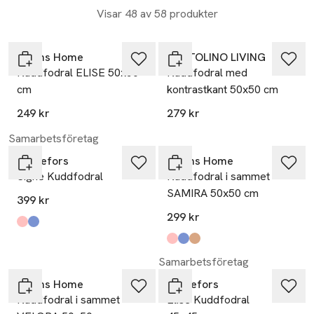
Visar 48 av 58 produkter
30% vid köp över 200kr
Köp 2 få 50%
Åhléns Home
PORTOLINO LIVING
Kuddfodral ELISE 50x50
Kuddfodral med
cm
kontrastkant 50x50 cm
30% vid köp över 200kr
249 kr
279 kr
Nyhet
Samarbetsföretag
Svanefors
Åhléns Home
Signe Kuddfodral
Kuddfodral i sammet
SAMIRA 50x50 cm
399 kr
299 kr
Produkten finns i färgerna:
rosa
denim
,
,
30% vid köp över 200kr
Produkten finns i färgerna:
Pink/Burgundy
Blue/Dark Blue
Brown/Dark Brown
,
,
,
Nyhet
Samarbetsföretag
Åhléns Home
Svanefors
Kuddfodral i sammet
Elise Kuddfodral