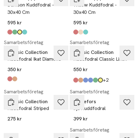
Damson Kuddfodral -
Willow Kuddfodral -
30x40 Cm
30x40 Cm
595 kr
595 kr
Produkten finns i färgerna:
burgundy
green
light yellow
teal
,
,
,
,
Produkten finns i färgerna:
burgundy
dark ochre
dark teal
,
,
,
Samarbetsföretag
Samarbetsföretag
Classic Collection
Classic Collection
Kuddfodral Ikat Diamond
Kuddfodral Classic Linen
350 kr
550 kr
till
+2
Produkten finns i färgerna:
terracotta
mocca
,
,
Produkten finns i färgerna:
terracotta
mocca
skymningsblå
duvblå
salvia
ockra
,
,
,
,
,
,
Samarbetsföretag
Samarbetsföretag
Classic Collection
Svanefors
Kuddfodral Striped
Irja Kuddfodral
275 kr
399 kr
Samarbetsföretag