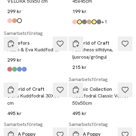
VELORA 50x50 cm
45x45cm
299 kr
199 kr
till
+1
Produkten finns i färgerna:
Dark Pink
Brown
Off White
,
,
,
Produkten finns i färgerna:
puderrosa
beige gul
grå
brun
senap
silver
,
,
,
,
,
,
Samarbetsföretag
Svanefors
A World of Craft
Adam & Eva Kuddfodral
Felt chess sittdyna,
ljusrosa/gröngul
299 kr
215 kr
Produkten finns i färgerna:
röd
mossgrön
blå
denim
,
,
,
,
Samarbetsföretag
A World of Craft
Classic Collection
Diana Kuddfodral 30X50
Kuddfodral Classic Velvet
cm
50x50cm
495 kr
495 kr
Samarbetsföretag
Samarbetsföretag
Pick A Poppy
Pick A Poppy