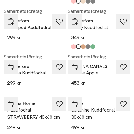
Produkten finns i färgerna:
rosa
offwhite
beige
mörkgrå
grå
,
,
,
,
,
Samarbetsföretag
Samarbetsföretag
Svanefors
Svanefors
Seedpod Kuddfodral
Molly Kuddfodral
299 kr
349 kr
Produkten finns i färgerna:
rosa
offwhite
brun
grå
grön
,
,
,
,
,
Samarbetsföretag
Samarbetsföretag
Svanefors
LORENA CANALS
Sabina Kuddfodral
Kudde Äpple
299 kr
453 kr
Åhléns Home
Himla
Kuddfodral
Sunshine Kuddfodral
STRAWBERRY 40x60 cm
30x60 cm
249 kr
499 kr