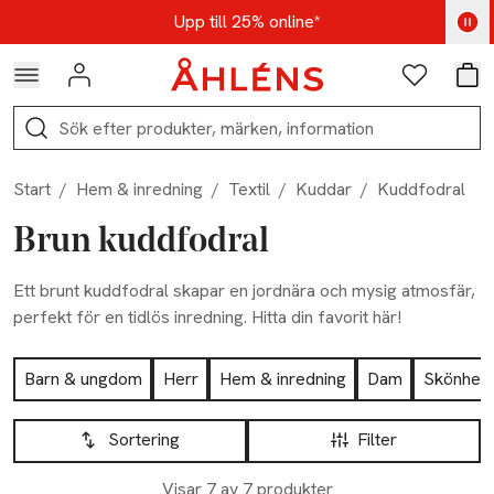
Hoppa till navigationsmenyn
Hoppa till innehåll
Hoppa till sidfot
Kod: AUG25 - Shoppa nu
Upp till 25% online*
Logga in
Favoriter
Var
Sök
Start
/
Hem & inredning
/
Textil
/
Kuddar
/
Kuddfodral
Brun kuddfodral
Ett brunt kuddfodral skapar en jordnära och mysig atmosfär,
perfekt för en tidlös inredning. Hitta din favorit här!
Hoppa till produktsidan
Barn & ungdom
Herr
Hem & inredning
Dam
Skönhet
Hoppa till produktsidan
Lista över produkter
Sortering
Filter
Visar 7 av 7 produkter