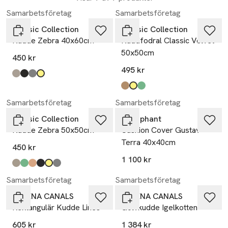
Samarbetsföretag
Samarbetsföretag
Classic Collection
Classic Collection
Kudde Zebra 40x60cm
Kuddfodral Classic Velvet
50x50cm
450 kr
495 kr
Produkten finns i färgerna:
simply taupe
svart
titanium
gul
,
,
,
,
Produkten finns i färgerna:
mocca
ockra
forrest green
,
,
,
Samarbetsföretag
Samarbetsföretag
Classic Collection
Littlephant
Kudde Zebra 50x50cm
Cushion Cover Gustav -
Terra 40x40cm
450 kr
1 100 kr
Produkten finns i färgerna:
simply taupe
grön
brun
svart
gul
titanium
,
,
,
,
,
,
Samarbetsföretag
Samarbetsföretag
LORENA CANALS
LORENA CANALS
Rektangulär Kudde Lines
Golvkudde Igelkotten
605 kr
1 384 kr