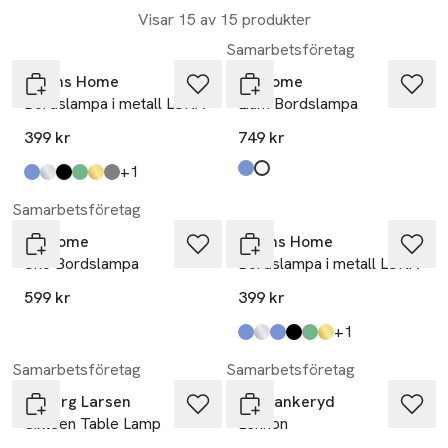
Visar 15 av 15 produkter
Nyhet
Samarbetsföretag
Åhléns Home
PR Home
Bordslampa i metall LUNA
Liam Bordslampa
399 kr
749 kr
till
+1
Produkten finns i färgerna:
blå
vit
,
,
Produkten finns i färgerna:
Klein Blue
Silver
Black
Sage Green
Gold
Lt Grey
,
,
,
,
,
,
Samarbetsföretag
PR Home
Åhléns Home
Uno Bordslampa
Bordslampa i metall LUNA
599 kr
399 kr
till
+1
Produkten finns i färgerna:
Lt Blue
Silver
Klein Blue
Black
Sage Green
Gold
,
,
,
,
,
,
Samarbetsföretag
Samarbetsföretag
Dyberg Larsen
CO Bankeryd
Sixteen Table Lamp
Lennon