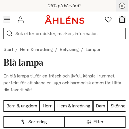
Hoppa till navigationsmenyn
Hoppa till innehåll
Hoppa till sidfot
För medlemmar - Shoppa nu
25% på hårvård*
Logga in
Favoriter
Var
Sök
Start
/
Hem & inredning
/
Belysning
/
Lampor
Blå lampa
En blå lampa tillför en fräsch och livfull känsla i rummet,
perfekt för att skapa en lugn och harmonisk atmosfär. Hitta
din favorit här!
Hoppa till produktsidan
Barn & ungdom
Herr
Hem & inredning
Dam
Skönhet
Hoppa till produktsidan
Lista över produkter
Sortering
Filter