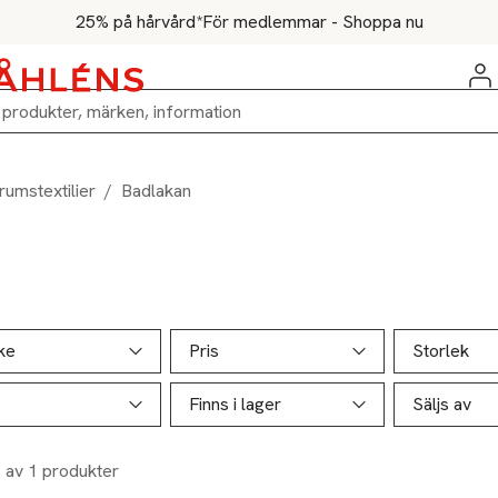
25% på hårvård*
För medlemmar - Shoppa nu
rumstextilier
/
Badlakan
ill produktsidan
ver produkter
ke
Pris
Storlek
Finns i lager
Säljs av
1 av 1 produkter