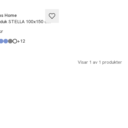
 betala för 3
ns Home
duk STELLA 100x150 cm
kr
till
+12
kten finns i färgerna:
e
ue
 Blue
Grey
e
,
,
,
,
,
Visar 1 av 1 produkter