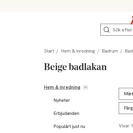
Hoppa till produktnavigation
Hoppa till innehåll
Hoppa till sidfot
Sök
Start
/
Hem & inredning
/
Badrum
/
Bad
Beige badlakan
Hem & inredning
Hoppa till produktsidan
Hoppa t
Lista ö
Mär
Nyheter
Färg
Erbjudanden
Visar 
Populärt just nu