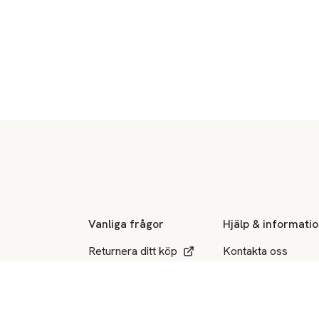
Sidfot
Vanliga frågor
Hjälp & informati
Returnera ditt köp
Kontakta oss
Ångerrätt
Hitta varuhus
Beställningar
Åhléns Club