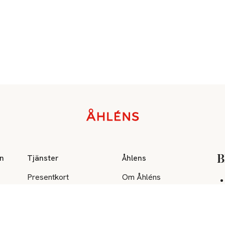
on
Tjänster
Åhlens
B
Presentkort
Om Åhléns
Åhléns Mastercard
Hållbarhet
Restaurang/café
Lediga jobb