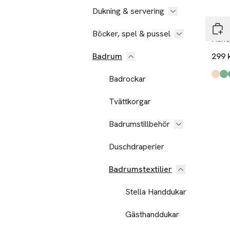
Ta 4
Dukning & servering
Åhlé
Böcker, spel & pussel
Hand
Badrum
299 
Badrockar
Produ
Beig
Mint
Lt Bl
Dark
Mid 
Whit
,
Tvättkorgar
Badrumstillbehör
Duschdraperier
Badrumstextilier
Stella Handdukar
Gästhanddukar