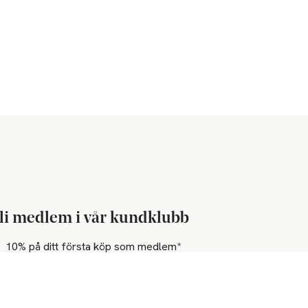
li medlem i vår kundklubb
10% på ditt första köp som medlem*
Bonus på alla köp
Bonuscheckar
Personliga & unika medlemserbjudanden