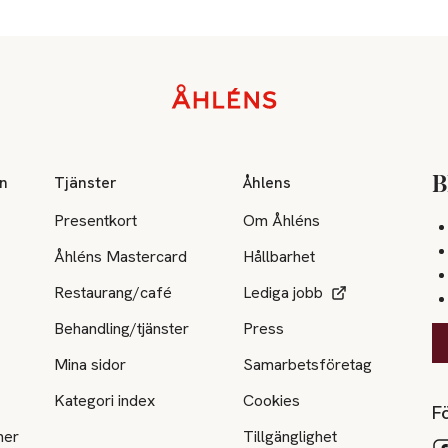
on
Tjänster
Åhlens
B
Presentkort
Om Åhléns
Åhléns Mastercard
Hållbarhet
Restaurang/café
Lediga jobb
Behandling/tjänster
Press
Mina sidor
Samarbetsföretag
Kategori index
Cookies
Fö
ner
Tillgänglighet