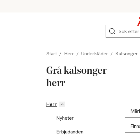
Hoppa till produktnavigation
Hoppa till innehåll
Hoppa till sidfot
Sök
Start
/
Herr
/
Underkläder
/
Kalsonger
Grå kalsonger
herr
Herr
Hoppa till produktsidan
Hoppa t
Lista ö
Mär
Nyheter
Finn
Erbjudanden