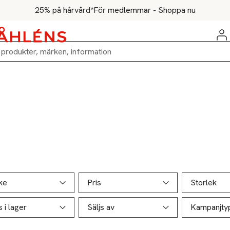
25% på hårvård*
För medlemmar - Shoppa nu
ill produktsidan
ver produkter
ke
Pris
Storlek
s i lager
Säljs av
Kampanjty