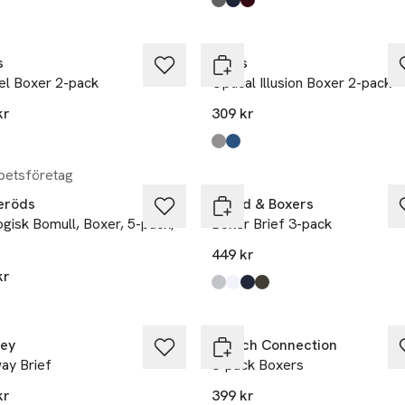
Produkten finns i färgerna:
black
navy
purple
,
,
,
s
Levi's
el Boxer 2-pack
Optical Illusion Boxer 2-pack
kr
309 kr
kten finns i färgerna:
i
lack
,
,
Produkten finns i färgerna:
Grey / Black
Dark Blue Combo
,
,
etsföretag
eröds
Bread & Boxers
gisk Bomull, Boxer, 5-pack,
Boxer Brief 3-pack
449 kr
kr
Produkten finns i färgerna:
Grey
White
Dark Navy
Army Green1
,
,
,
,
ey
French Connection
ay Brief
3-pack Boxers
kr
399 kr