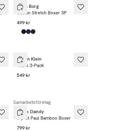
Björn Borg
ar
Cotton Stretch Boxer 3P
499 kr
Produkten finns i färgerna:
Multipack 11
Multipack 1
Multipack 3
Multipack 8
,
,
,
,
Calvin Klein
Trunk 3-Pack
549 kr
Samarbetsföretag
Frank Dandy
5-p St Paul Bamboo Boxer
799 kr