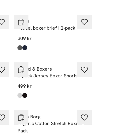
Levi's
Tencel boxer brief i 2-pack
309 kr
Produkten finns i färgerna:
Dark Shadow
Navy
,
,
Bread & Boxers
2-pack Jersey Boxer Shorts
499 kr
Produkten finns i färgerna:
White
Black
,
,
Björn Borg
Organic Cotton Stretch Boxer 2-
Pack