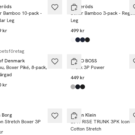
eröds
Resteröds
r Bamboo 10-pack -
Boxer Bamboo 3-pack - Regul
lar Leg
Leg
9 kr
499 kr
kten finns i färgerna:
k/Navy/Grey
k
,
,
Produkten finns i färgerna:
White
Navy 2
Darknavy
Black 2
,
,
,
,
etsföretag
of Denmark
HUGO BOSS
u, Boxer Piké, 8-pack,
Trunk 3P Power
färgad
449 kr
0 kr
Produkten finns i färgerna:
Assorted Pre-pack
Open Blue
Black
,
,
,
kten finns i färgerna:
colour
,
,
n Borg
Calvin Klein
on Stretch Boxer 3P
LOW RISE TRUNK 3PK Icon
Cotton Stretch
kr