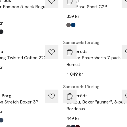
eröds
Sloggi
r Bamboo 5-pack Regular
SLG Base Short C2P
339 kr
kr
Produkten finns i färgerna:
Shiver
Black Combination
,
,
kten finns i färgerna:
k/Navy/Grey
color2
color1
,
,
,
Samarbetsföretag
da
Resteröds
ong Twisted Cotton 22010
Gunnar Boxershorts 7-pack G
Bomull
kr
1 049 kr
kten finns i färgerna:
e
,
Samarbetsföretag
n Borg
Resteröds
on Stretch Boxer 3P
Bambu, Boxer "gunnar", 3-pack
Bordeaux
kr
449 kr
kten finns i färgerna:
pack 3
pack 5
pack 6
,
,
,