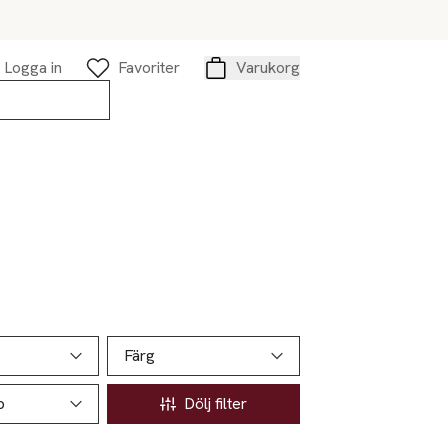
Logga in
Favoriter
Varukorg
Varukorg
Färg
p
Dölj filter