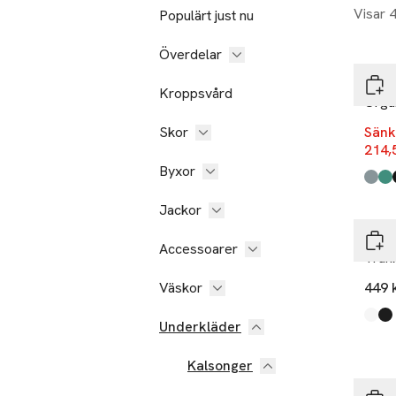
Visar 
Populärt just nu
-17
Överdelar
Björ
Kroppsvård
Orga
Skor
Sänk
214,
Byxor
Produ
Multi
Multi
Multi
Jackor
Brea
Accessoarer
Trun
Väskor
449 
Produ
Whit
Blac
Underkläder
Kalsonger