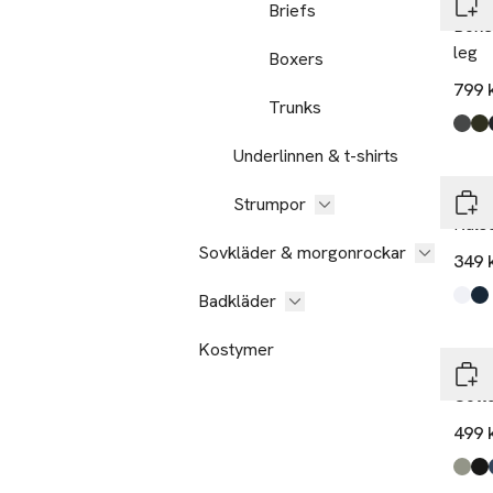
Rest
Briefs
Boxe
leg
Boxers
799 
Trunks
Produ
Blac
Multi
Multi
Underlinnen & t-shirts
Cali
Strumpor
Kals
Sovkläder & morgonrockar
349 
Badkläder
Produ
Whit
Blue
,
Kostymer
Björ
Cott
499 
Produ
Multi
Multi
Multi