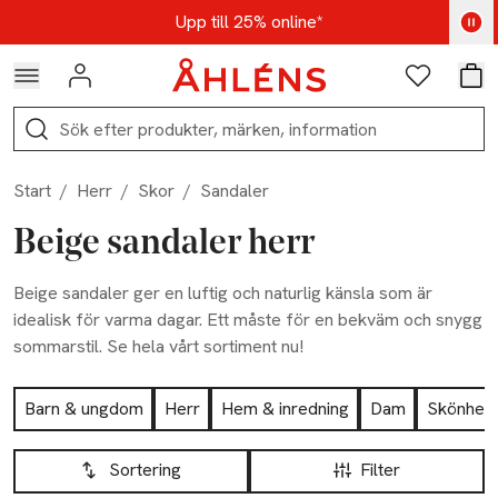
Hoppa till navigationsmenyn
Hoppa till innehåll
Hoppa till sidfot
Kod: AUG25 - Shoppa nu
Upp till 25% online*
Logga in
Favoriter
Var
Sök
Start
/
Herr
/
Skor
/
Sandaler
Beige sandaler herr
Beige sandaler ger en luftig och naturlig känsla som är
idealisk för varma dagar. Ett måste för en bekväm och snygg
sommarstil. Se hela vårt sortiment nu!
Hoppa till produktsidan
Barn & ungdom
Herr
Hem & inredning
Dam
Skönhet
Hoppa till produktsidan
Lista över produkter
Sortering
Filter