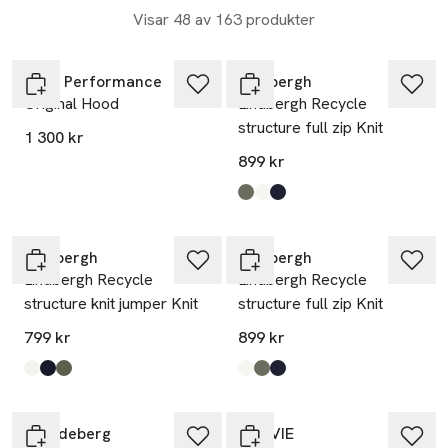
Visar 48 av 163 produkter
Nyhet
Nyhet
Peak Performance
Lindbergh
Original Hood
Lindbergh Recycle
structure full zip Knit
1 300 kr
899 kr
Produkten finns i färgerna:
Army
Off White
Navy
,
,
,
Nyhet
Nyhet
Lindbergh
Lindbergh
Lindbergh Recycle
Lindbergh Recycle
structure knit jumper Knit
structure full zip Knit
799 kr
899 kr
Produkten finns i färgerna:
Off White
Navy
Army
,
,
,
Produkten finns i färgerna:
Off White
Army
Navy
,
,
,
-40%
J.Lindeberg
NORVIE