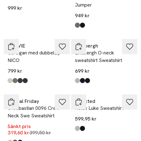
Jumper
999 kr
949 kr
Produkten finns i färgerna:
Mid Grey Marl
Dark Navy
,
,
NORVIE
Lindbergh
Cardigan med dubbelzip
Lindbergh O-neck
NICO
sweatshirt Sweatshirt
799 kr
699 kr
Produkten finns i färgerna:
Stone
Mole Mel
Navy
Brown Melange
,
,
,
,
Produkten finns i färgerna:
Grey Mel
Navy
Black
,
,
,
-20%
Casual Friday
Selected
Cfsebastian 0096 Crew
Relax Luke Sweatshirt
Neck Swe Sweatshirt
599,95 kr
Sänkt pris
Produkten finns i färgerna:
Light Grey Melange
Dark Sapphire
,
,
Lägsta pris 30 dagar
319,60 kr
399,50 kr