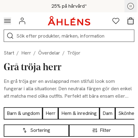
Hoppa till navigationsmenyn
Hoppa till innehåll
Hoppa till sidfot
För medlemmar - Shoppa nu
25% på hårvård*
Logga in
Favoriter
Var
Sök
Start
/
Herr
/
Överdelar
/
Tröjor
Grå tröja herr
En grå tröja ger en avslappnad men stilfull look som
fungerar i alla situationer. Den neutrala färgen gör den enkel
att matcha med olika outfits. Perfekt att bära ensam eller
som lager under en jacka. Hitta din nya favorit här!
Hoppa till produktsidan
Barn & ungdom
Herr
Hem & inredning
Dam
Skönhet
Hoppa till produktsidan
Lista över produkter
Sortering
Filter