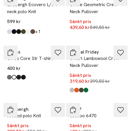
Lindbergh Ecovero L/S v-
Cfnoe Geometric Crew
neck polo Knit
Neck Pullover
599 kr
Sänkt pris
Lägsta pris 30 dag
439,60 kr
549,50 kr
till
+1
Produkten finns i färgerna:
Lt Grey Mix
Navy
Black
Army
Off White
Dk Beige
,
,
,
,
,
,
-20%
Guess
Casual Friday
Cn Ss Core Str T-shirt
Cfkarl Lambswool Crew
Neck Pullover
400 kr
Sänkt pris
Produkten finns i färgerna:
Marble Heather
Pure White
Smart Blue
Jet Black A996
,
,
,
,
Lägsta pris 30 dag
319,60 kr
399,50 kr
Produkten finns i färgerna:
Light Sand Melange
Burnt Ochre
Deep Depths
Fairway
,
,
,
,
-29%
-33%
Lindbergh
NN07
Knitted polo Knit
Jacobo 6470
Sänkt pris
Sänkt pris