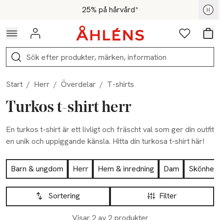
Hoppa till navigationsmenyn
Hoppa till innehåll
Hoppa till sidfot
För medlemmar - Shoppa nu
25% på hårvård*
Logga in
Favoriter
Var
Sök
Start
/
Herr
/
Överdelar
/
T-shirts
Turkos t-shirt herr
En turkos t-shirt är ett livligt och fräscht val som ger din outfit
en unik och uppiggande känsla. Hitta din turkosa t-shirt här!
Hoppa till produktsidan
Barn & ungdom
Herr
Hem & inredning
Dam
Skönhet
Hoppa till produktsidan
Lista över produkter
Sortering
Filter
Visar 2 av 2 produkter