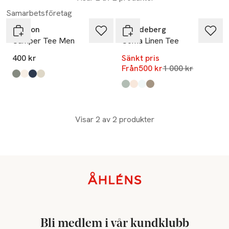
-50%
Samarbetsföretag
Tenson
J.Lindeberg
Camper Tee Men
Coma Linen Tee
400 kr
Sänkt pris
Lägsta pris 30 da
Från
500 kr
1 000 kr
Produkten finns i färgerna:
grågrön
ljusrosa
mörkblå
ljusbeige
,
,
,
,
Produkten finns i färgerna:
Jadeite
Moonbeam
Skywriting
Brindle
,
,
,
,
Visar 2 av 2 produkter
Sidfot
Bli medlem i vår kundklubb