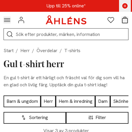
Hoppa till navigationsmenyn
Hoppa till innehåll
Hoppa till sidfot
Kod: AUG25 - Shoppa nu
Upp till 25% online*
Logga in
Favoriter
Var
Sök
Start
/
Herr
/
Överdelar
/
T-shirts
Gul t-shirt herr
En gul t-shirt är ett härligt och fräscht val för dig som vill ha
en glad och livlig färg. Upptäck din gula t-shirt idag!
Hoppa till produktsidan
Barn & ungdom
Herr
Hem & inredning
Dam
Skönhet
Hoppa till produktsidan
Lista över produkter
Sortering
Filter
Visar 3 av 3 produkter