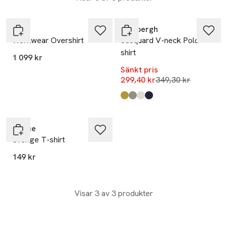
Nyhet
-14%
Lee
Lindbergh
Workwear Overshirt
Jacquard V-neck Polo
shirt
1 099 kr
Sänkt pris
Lägsta pris 30 dag
299,40 kr
349,30 kr
Produkten finns i färgerna:
Dk Sand
Khaki
Lt Stone
Navy
,
,
,
,
Clique
Sverige T-shirt
149 kr
Visar 3 av 3 produkter