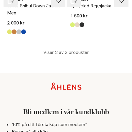
Txlite Shibui Down Jacket
Upcycled Regnjacka
Men
1 500 kr
2 000 kr
Produkten finns i färgerna:
hi-vis yellow
sand
black
,
,
,
Produkten finns i färgerna:
ljusgul
mörkorange
ljusgrå
blå
,
,
,
,
Visar 2 av 2 produkter
Sidfot
Bli medlem i vår kundklubb
10% på ditt första köp som medlem*
Bonus på alla köp