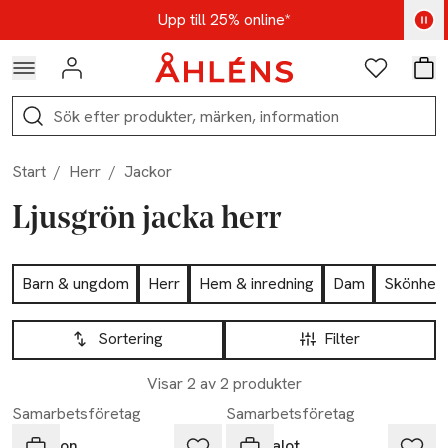
Hoppa till navigationsmenyn
Hoppa till innehåll
Hoppa till sidfot
Kod: AUG25 - Shoppa nu
Upp till 25% online*
Logga in
Favoriter
Var
Sök
Start
/
Herr
/
Jackor
Ljusgrön jacka herr
Hoppa till produktsidan
Barn & ungdom
Herr
Hem & inredning
Dam
Skönhet
Hoppa till produktsidan
Lista över produkter
Sortering
Filter
Visar 2 av 2 produkter
Samarbetsföretag
Samarbetsföretag
Tenson
Barkalot